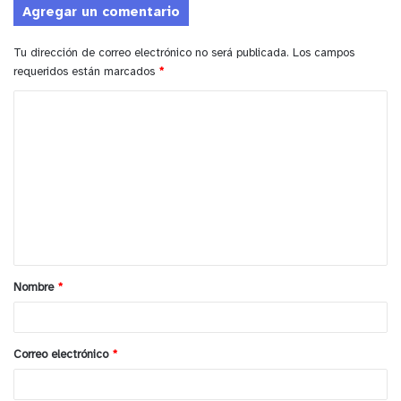
Agregar un comentario
agua, mascarilla y alcohol gel.
Tu dirección de correo electrónico no será publicada.
Los campos
y tú, ¿qué opinas?
requeridos están marcados
*
C
o
m
e
n
t
a
Nombre
*
r
i
o
Correo electrónico
*
*