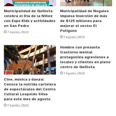
Anuncio Patrocinado
En forma de protesta por la falta de seguridad y
Municipalidad de Quillota
Municipalidad de Nogales
celebra el Día de la Niñez
impulsa inversión de más
respeto que existe en la vía que une La Calera con
con Expo Kids y actividades
de $125 millones para
Quillota, llaman a las autoridades locales a tomar
en San Pedro
mejorar el sector El
Polígono
cartas en el asunto. “No necesitamos mártires en
7 Agosto, 2026
7 Agosto, 2026
el troncal para protestar, como ciclistas del Valle
del Aconcagua necesitamos que nuestras
Hombre con presunto
trastorno mental
demandas sean escuchadas y que no haya más
protagoniza agresiones a
impunidad para los choferes”, agregó Rosa Cerda
locales y clientes en pleno
Vargas.
centro de Quillota
7 Agosto, 2026
Cine, música y danza:
Los ciclistas caleranos se adhieren al Paro
Conoce la nutrida cartelera
Nacional haciendo un llamado a reunirse hoy 13 de
de espectáculos del Centro
Cultural Leopoldo Silva
noviembre en la Plaza Cemento Melón a las 18:00
para este mes de agosto
horas para movilizarse en dirección a la comuna
7 Agosto, 2026
de Quillota. Remarcan llevar sus implementos de
seguridad (luz y casco ), bicicleta en buen estado,