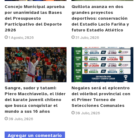
El complemento inició con un cuadro amarillo un
Concejo Municipal aprueba
Quillota avanza en dos
por unanimidad las Bases
grandes proyectos
poco más protagonista que en la primera parte.
del Presupuesto
deportivos: conservación
Los hombres de Raya llegaron en volumen a la
Participativo del Deporte
del Estadio Lucio Fariña y
2026
futuro Estadio Atlético
zona rival pero no lograban hacer un daño
1 Agosto, 2026
31 Julio, 2026
contundente o preocupar en demasía a la banca de
Calama. Ya cerca del final, un error defensivo deja
a Maximiliano Cuadra presto para encarar a
Heredia, eludirlo y anotar el tanto de la victoria
para los del norte (82′). Los quillotanos
reaccionaron, pero no fue suficiente. Un tiro en el
Sangre, sudor y tatami:
Nogales será el epicentro
punto penal de Álvaro Césped, que se fue elevado,
Piero Macchiavello, el líder
del vóleibol provincial con
fue la más clara de los locales en todo el partido.
del karate juvenil chileno
el Primer Torneo de
que busca conquistar el
Selecciones Comunales
mundo a sus 16 años
30 Julio, 2026
Lo mostrado por San Luis tiene al total de su fiel
30 Julio, 2026
hinchada con la paciencia agotada. Algunos ya
piden la salida de Raya, quien en conferencia
Agregar un comentario