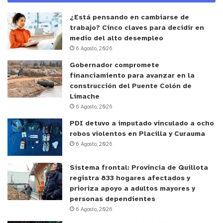
vuela ni tiene nada para moverse, por lo tanto, los
responsables de la circulación viral somos
¿Está pensando en cambiarse de
nosotros. Si nos cuidamos y no quebrantamos los
trabajo? Cinco claves para decidir en
medio del alto desempleo
protocolos, vamos a protegernos más”, manifestó
6 Agosto, 2026
Fernando Espinoza en su mensaje a los vecinos
Gobernador compromete
quillotanos.
financiamiento para avanzar en la
construcción del Puente Colón de
Junto a Fernando Espinoza, también fueron
Limache
distinguidos Olga Cisternas Cisternas, Guillermo
6 Agosto, 2026
Corominas Lauga, Carlos Erazo Orellana, Luis
PDI detuvo a imputado vinculado a ocho
Zamora García , Joaquín Morales Calderón, los
robos violentos en Placilla y Curauma
6 Agosto, 2026
hermanos Óscar y Jorge Coddou Morchio, José
Francisco Vergara, Roberto Silva Bijit y se entregó
Sistema frontal: Provincia de Quillota
un reconocimiento póstumo a la recientemente
registra 833 hogares afectados y
fallecida profesora Pilar Fleming Meza.
prioriza apoyo a adultos mayores y
personas dependientes
6 Agosto, 2026
y tú, ¿qué opinas?