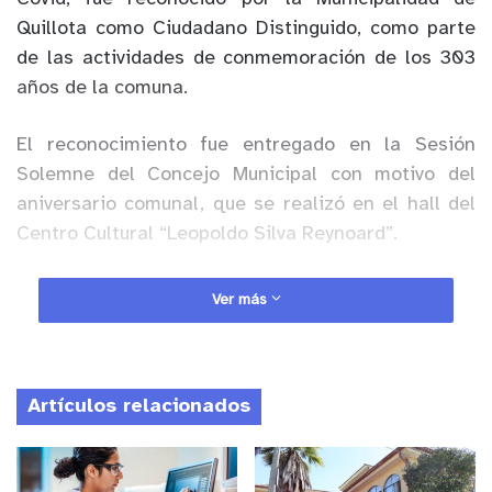
Quillota como Ciudadano Distinguido, como parte
de las actividades de conmemoración de los 303
años de la comuna.
El reconocimiento fue entregado en la Sesión
Solemne del Concejo Municipal con motivo del
aniversario comunal, que se realizó en el hall del
Centro Cultural “Leopoldo Silva Reynoard”.
Anuncio Patrocinado
Ver más
Fernando Espinoza Bustamante es un enfermero
quillotano, con una vasta trayectoria profesional,
que incluye misiones humanitarias en Chile y el
Artículos relacionados
extranjero, participando en el rescate y
recuperación de víctimas de catástrofes naturales
en diversos lugares del mundo.