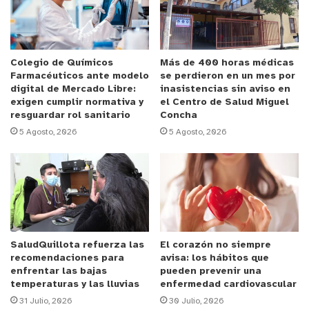
Este año se incorporó a SaludQuillota,
encabezando un equipo de profesionales que tiene
a su cargo la atención y seguimiento de pacientes
Colegio de Químicos
Más de 400 horas médicas
Farmacéuticos ante modelo
se perdieron en un mes por
locales con Covid, unidad creada al inicio de la
digital de Mercado Libre:
inasistencias sin aviso en
pandemia por el Departamento de Salud Municipal.
exigen cumplir normativa y
el Centro de Salud Miguel
resguardar rol sanitario
Concha
5 Agosto, 2026
5 Agosto, 2026
Valorar la APS
Fernando Espinoza, explicó que es importante
recibir este tipo de distinciones, pero que, en este
caso, considera que debe ser tomado como un
reconocimiento a los equipos de Atención Primaria
de Salud (APS) de Quillota, que han trabajado
SaludQuillota refuerza las
El corazón no siempre
recomendaciones para
avisa: los hábitos que
durante la pandemia de coronavirus.
enfrentar las bajas
pueden prevenir una
temperaturas y las lluvias
enfermedad cardiovascular
“No podemos dejar de reconocer que la Atención
31 Julio, 2026
30 Julio, 2026