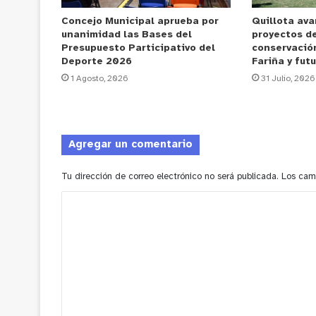
Concejo Municipal aprueba por
Quillota av
unanimidad las Bases del
proyectos de
Presupuesto Participativo del
conservación
Deporte 2026
Fariña y fut
1 Agosto, 2026
31 Julio, 2026
Agregar un comentario
Tu dirección de correo electrónico no será publicada.
Los cam
C
o
m
e
n
t