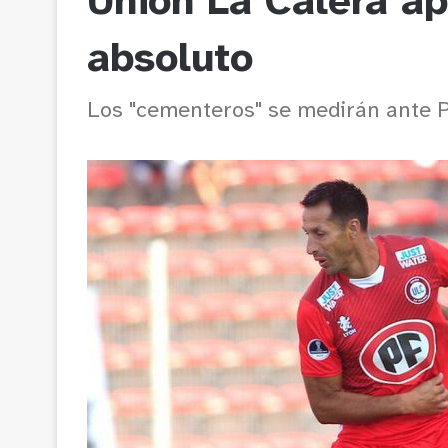
Unión La Calera ap
absoluto
Los "cementeros" se medirán ante Pa