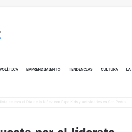
POLÍTICA
EMPRENDIMIENTO
TENDENCIAS
CULTURA
LA
ales impulsa inversión de más de $125 millones para mejorar el sector El Pol