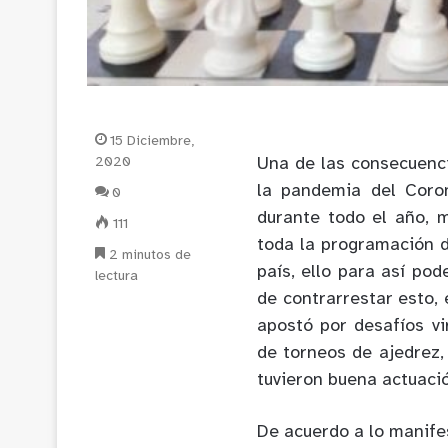
15 Diciembre,
2020
Una de las consecuenci
la pandemia del Coron
0
durante todo el año, 
111
toda la programación d
2 minutos de
país, ello para así po
lectura
de contrarrestar esto, 
apostó por desafíos vi
de torneos de ajedrez,
tuvieron buena actuaci
De acuerdo a lo manife