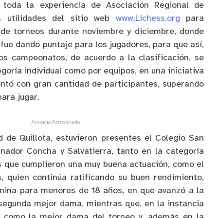
ó toda la experiencia de Asociación Regional de
 utilidades del sitio web
www.Lichess.org
para
o de torneos durante noviembre y diciembre, donde
fue dando puntaje para los jugadores, para que así,
os campeonatos, de acuerdo a la clasificación, se
goría individual como por equipos, en una iniciativa
ntó con gran cantidad de participantes, superando
ara jugar.
Anuncio Patrocinado
d de Quillota, estuvieron presentes el Colegio San
nador Concha y Salvatierra, tanto en la categoría
es que cumplieron una muy buena actuación, como el
, quien continúa ratificando su buen rendimiento,
enina para menores de 18 años, en que avanzó a la
 segunda mejor dama, mientras que, en la instancia
ró como la mejor dama del torneo y, además en la