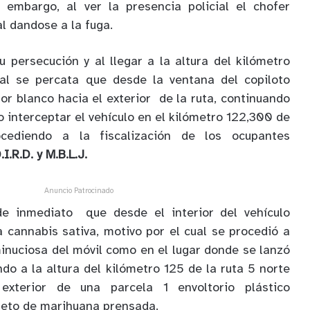
n embargo, al ver la presencia policial el chofer
al dandose a la fuga.
u persecución y al llegar a la altura del kilómetro
cial se percata que desde la ventana del copiloto
or blanco hacia el exterior de la ruta, continuando
 interceptar el vehículo en el kilómetro 122,300 de
cediendo a la fiscalización de los ocupantes
.I.R.D. y M.B.L.J.
Anuncio Patrocinado
de inmediato que desde el interior del vehículo
a cannabis sativa, motivo por el cual se procedió a
minuciosa del móvil como en el lugar donde se lanzó
do a la altura del kilómetro 125 de la ruta 5 norte
exterior de una parcela 1 envoltorio plástico
leto de marihuana prensada.