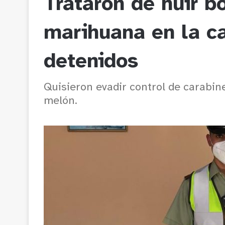
Trataron de huir b
marihuana en la ca
detenidos
Quisieron evadir control de carabine
melón.