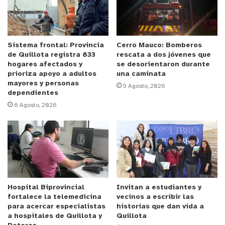
Desde este lunes 8, con el inicio de la vacunación
para personas entre 71 y 84 años, así como del
personal que cumple funciones críticas, de
atención directa o Fuerzas Armadas y de Orden,
Sistema frontal: Provincia
Cerro Mauco: Bomberos
de Quillota registra 833
rescata a dos jóvenes que
aumentó la afluencia de quillotanos en los
hogares afectados y
se desorientaron durante
diferentes locales. Ello, sumado al tiempo que
prioriza apoyo a adultos
una caminata
mayores y personas
toma la vacunación de cada persona, ha generado
5 Agosto, 2026
dependientes
algunas demoras, que han llevado al
6 Agosto, 2026
Departamento de SaludQuillota a reforzar sus
equipos de vacunación, especialmente en los
establecimientos del sector urbano que presentan
una mayor demanda.
Según explicó la doctora Ximena Maldonado, el
Hospital Biprovincial
Invitan a estudiantes y
proceso “no se puede hacer en forma mucho más
fortalece la telemedicina
vecinos a escribir las
veloz, porque esta inoculación de vacuna tiene un
para acercar especialistas
historias que dan vida a
a hospitales de Quillota y
Quillota
proceso de muchas preguntas e interrogatorio,