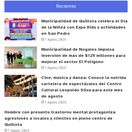
Recientes
– Ruta Norte: Teniente Riquelme 230, Villa La
Escuela.
Municipalidad de Quillota celebra el Día
de la Niñez con Expo Kids y actividades
– Santa Teresita: Vicuña Mackenna 525.
en San Pedro
7 Agosto, 2026
– Cerro Mayaca: Aconcagua 13, Cerro Mayaca.
Municipalidad de Nogales impulsa
inversión de más de $125 millones para
Centros de Salud Familiar (Cesfam – Sectores
mejorar el sector El Polígono
7 Agosto, 2026
rurales):
Cine, música y danza: Conoce la nutrida
cartelera de espectáculos del Centro
– La Palma (San Francisco s/n, La Palma)
Cultural Leopoldo Silva para este mes
de agosto
– Boco (Balmaceda s/n, Boco)
7 Agosto, 2026
Hombre con presunto trastorno mental protagoniza
– San Pedro (René Schneider s/n, Población
agresiones a locales y clientes en pleno centro de
Enrique Arenas, San Pedro)
Quillota
7 Agosto, 2026