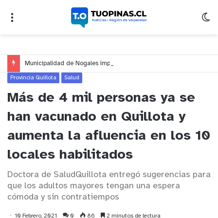
Municipalidad de Nogales impulsa inversión de más de $125 millones para mejorar el sector El Polígono
Provincia Quillota
Salud
Más de 4 mil personas ya se
han vacunado en Quillota y
aumenta la afluencia en los 10
locales habilitados
Doctora de SaludQuillota entregó sugerencias para
que los adultos mayores tengan una espera
cómoda y sin contratiempos
10 Febrero, 2021
0
86
2 minutos de lectura