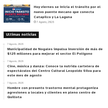
Colegios:
Hoy viernes se inicia el tránsito por el
nuevo puente mecano que conecta
Catapilco y La Laguna
– “Roberto Matta” (Concepción 261 esquina Freire)
7 Agosto, 2026
– República de México (El Progreso 1329, Población
Ultimas noticias
Said)
7 Agosto, 2026
Municipalidad de Nogales impulsa inversión de más de
– “Abel Guerrero” (Cintura 223, San Pedro)
$125 millones para mejorar el sector El Polígono
7 Agosto, 2026
Cine, música y danza: Conoce la nutrida cartelera de
espectáculos del Centro Cultural Leopoldo Silva para
este mes de agosto
7 Agosto, 2026
Hombre con presunto trastorno mental protagoniza
agresiones a locales y clientes en pleno centro de
Quillota