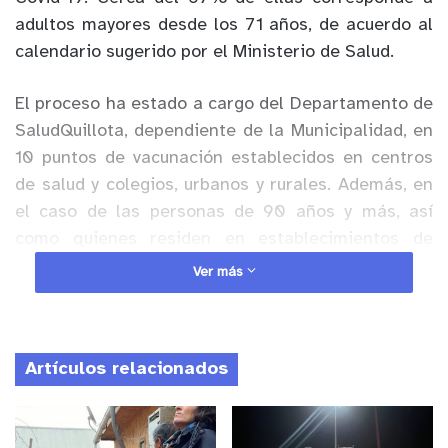
adultos mayores desde los 71 años, de acuerdo al
calendario sugerido por el Ministerio de Salud.
El proceso ha estado a cargo del Departamento de
SaludQuillota, dependiente de la Municipalidad, en
10 puntos de vacunación establecidos en centros
de salud y colegios, urbanos y rurales. Además, en
el caso de las personas de 90 años y más, así
como quienes residen en establecimientos de
larga estadía para adultos mayores, ELEAM, han
Ver más
sido inmunizados a domicilio, por un equipo móvil
de la Casa de Acogida “Beatita Benavides”.
Artículos relacionados
Anuncio Patrocinado
Mayor afluencia de personas