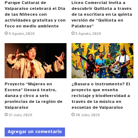
pistas europeas en lo que será la nueva versión de
Parque Cultural de
Liceo Comercial invita a
Valparaíso celebrará el Día
descubrir Quillota a través
BASTID’ART en Francia.
de las Niñeces con
de la escritura en la quinta
actividades gratuitas y con
versión de “Quillota en
foco en medio ambiente
Palabras”
6 Agosto, 2026
5 Agosto, 2026
Proyecto “Mujeres en
¿Basura o instrumento? El
Escena” llevará teatro,
proyecto que enseña
danza y circo a seis
reciclaje y biodiversidad a
provincias de la región de
través de la música en
Valparaíso
escuelas de Valparaíso
31 Julio, 2026
30 Julio, 2026
Agregar un comentario