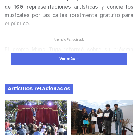
de 100 representaciones artísticas y conciertos
musicales por las calles totalmente gratuito para
el público.
Anuncio Patrocinado
El propio Mimo Tuga informó sobre su próxima
presentación a nivel internacional “Familia
Ver más
callejera tengo el honor y orgullo de contarles que
vamos a Francia para ser parte de la programación
de BastidArt. Si esto fuera poco nos han elegido
Artículos relacionados
como la imagen del afiche oficial del festival”,
comentó en sus redes sociales el equipo del Mimo
Tuga.
De esta manera el artista porteño realizará una
nueva aventura internacional, regresando a las