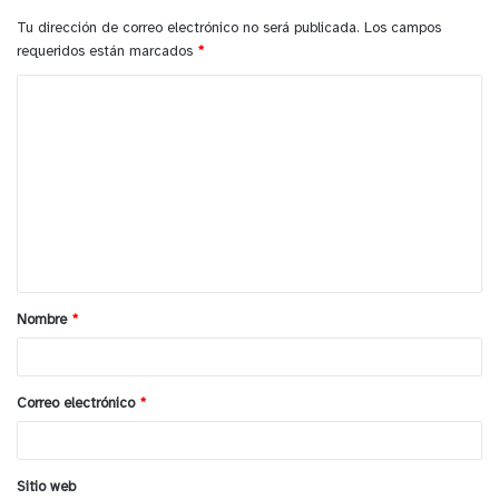
Tu dirección de correo electrónico no será publicada.
Los campos
requeridos están marcados
*
C
o
m
e
n
t
y tú, ¿qué opinas?
a
Nombre
*
r
i
o
Correo electrónico
*
*
Sitio web