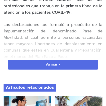
profesionales que trabaja en la primera línea de la
atención a los pacientes COVID-19.
Las declaraciones las formuló a propósito de la
implementación del denominado Pase de
Movilidad, el cual permite a personas vacunadas
tener mayores libertades de desplazamiento en
comunas que estén en Cuarentena y Preparación,
en el marco del Plan Paso a Paso.
Ver más
Anuncio Patrocinado
Álvarez, enfermero y coordinador de campos
clínicos de la Facultad de Ciencias de la Salud de
Artículos relacionados
la Universidad de Playa Ancha (UPLA), calificó
como un “descriterio” este nuevo anuncio, puesto
que el sistema de salud sigue funcionando al