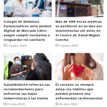
límite, con cifras de contagio que siguen
aumentando.
“Entiendo que el Pase de Movilidad es un
Colegio de Químicos
Más de 400 horas médicas
Farmacéuticos ante modelo
se perdieron en un mes por
descriterio, al igual como sucedió con el permiso
digital de Mercado Libre:
inasistencias sin aviso en
de vacaciones. Si bien es cierto entiendo la
exigen cumplir normativa y
el Centro de Salud Miguel
resguardar rol sanitario
Concha
presión que se ejerce con el tema político… no
5 Agosto, 2026
5 Agosto, 2026
obstante aquello, el descontrol que ejerce en la
población por esta noticia que resulta ser
esperanzadora para las personas, pero se están
bajando todas las medidas de autocuidado y esto
va a hacer obviamente subir las cifras
epidemiológicas de la que nosotros ya conocemos
SaludQuillota refuerza las
El corazón no siempre
y eso no es ningún misterio. Ya se está hablando
recomendaciones para
avisa: los hábitos que
de la tercera ola y falta educación a la población
enfrentar las bajas
pueden prevenir una
temperaturas y las lluvias
enfermedad cardiovascular
por parte del Ministerio de Salud”, dijo el
31 Julio, 2026
30 Julio, 2026
profesional, quien agregó que se pierde la