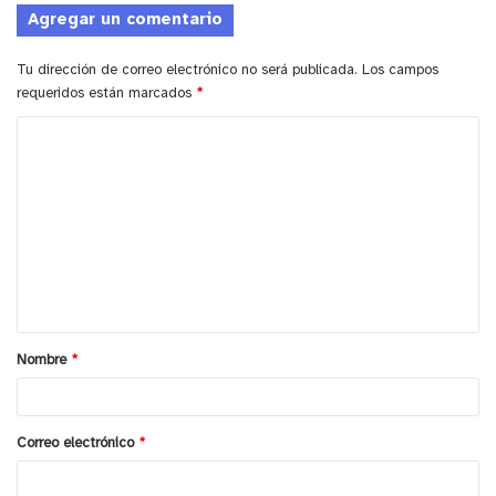
Agregar un comentario
Tu dirección de correo electrónico no será publicada.
Los campos
requeridos están marcados
*
C
o
m
e
n
t
a
Nombre
*
r
i
o
Correo electrónico
*
*