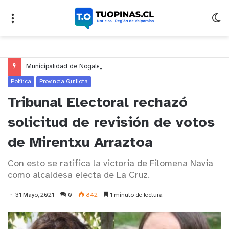
Municipalidad de Nogales impulsa inversión de más de $125 millones para mejorar el sector El Polígono
Política
Provincia Quillota
Tribunal Electoral rechazó
solicitud de revisión de votos
de Mirentxu Arraztoa
Con esto se ratifica la victoria de Filomena Navia
como alcaldesa electa de La Cruz.
31 Mayo, 2021
0
842
1 minuto de lectura