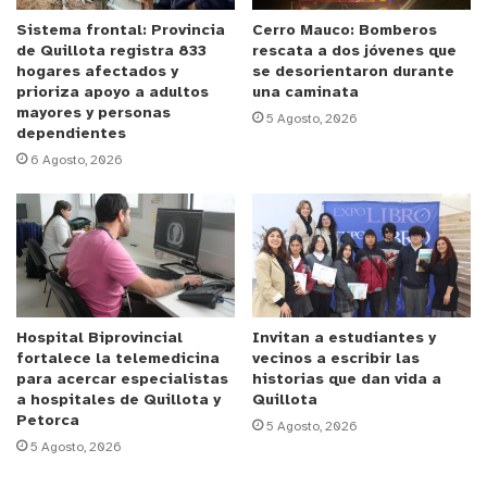
alcaldesa electa de la comuna de La Cruz. Cabe
mencionar que Navia asumirá su nuevo cargo el
Sistema frontal: Provincia
Cerro Mauco: Bomberos
de Quillota registra 833
rescata a dos jóvenes que
lunes 28 de junio.
hogares afectados y
se desorientaron durante
prioriza apoyo a adultos
una caminata
mayores y personas
5 Agosto, 2026
dependientes
6 Agosto, 2026
y tú, ¿qué opinas?
Hospital Biprovincial
Invitan a estudiantes y
fortalece la telemedicina
vecinos a escribir las
para acercar especialistas
historias que dan vida a
a hospitales de Quillota y
Quillota
Petorca
5 Agosto, 2026
5 Agosto, 2026