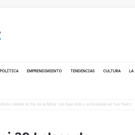
POLÍTICA
EMPRENDIMIENTO
TENDENCIAS
CULTURA
LA
gales impulsa inversión de más de $125 millones para mejorar el sector El P