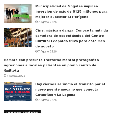
de trabajo
aquellos trabajadores que hayan hecho
Municipalidad de Nogales impulsa
uso de una o más licencias médicas preventivas
inversión de más de $125 millones para
parentales.
mejorar el sector El Polígono
7 Agosto, 2026
En caso de cumplir con dichos requisitos tendrán
Cine, música y danza: Conoce la nutrida
cartelera de espectáculos del Centro
derecho a percibir por hasta tres meses una
Cultural Leopoldo Silva para este mes
prestación mensual equivalente al 100% de la
de agosto
licencia médica parental preventiva, siempre que
7 Agosto, 2026
esta sea igual o inferior a un millón de pesos. A su
Hombre con presunto trastorno mental protagoniza
vez, para aquellos trabajadores que hayan recibido
agresiones a locales y clientes en pleno centro de
un monto superior a un millón de pesos, podrán
Quillota
7 Agosto, 2026
recibir un 70% de la licencia médica parental
preventiva o un millón de pesos, dependiendo del
Hoy viernes se inicia el tránsito por el
nuevo puente mecano que conecta
monto que resulte mayor.
Catapilco y La Laguna
7 Agosto, 2026
·
Trabajadores independientes:
tendrán
derecho a un bono de cargo fiscal, por hasta tres