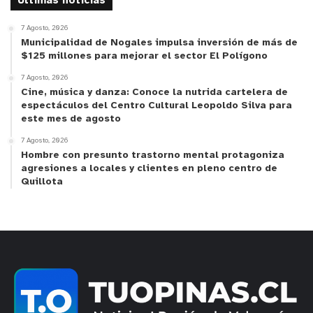
Ultimas noticias
meses, equivalente al 100% de la licencia médica
7 Agosto, 2026
parental preventiva, siempre que esta sea igual o
Municipalidad de Nogales impulsa inversión de más de
inferior a un millón de pesos, o de 70% de la
$125 millones para mejorar el sector El Polígono
licencia médica parental preventiva o un millón de
7 Agosto, 2026
pesos, dependiendo del monto que resulte mayor.
Cine, música y danza: Conoce la nutrida cartelera de
espectáculos del Centro Cultural Leopoldo Silva para
este mes de agosto
El bono debe solicitarse ante el Instituto de
7 Agosto, 2026
Previsión Social y la Superintendencia de
Hombre con presunto trastorno mental protagoniza
Seguridad Social será la entidad encargada de
agresiones a locales y clientes en pleno centro de
fiscalizar el otorgamiento, pudiendo dictar una
Quillota
norma de carácter general.
·
Funcionarios Públicos:
los funcionarios
públicos (administración pública, servicios
semifiscales, administración autónoma,