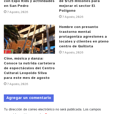
con Expo Kids y actividades
de $125 millones para
como los trabajadores independientes y los
en San Pedro
mejorar el sector El
Polígono
trabajadores públicos. Una gran noticia para las
7 Agosto, 2026
7 Agosto, 2026
mujeres de Chile, madres jefas de hogar. También
para los padres que tienen que cuidar directamente
Hombre con presunto
a sus hijos, pero en definitiva estamos asegurando a
trastorno mental
protagoniza agresiones a
través de esta Ley, una extensión para dar prioridad
locales y clientes en pleno
a los hijos y que nuestras madres puedan cuidarlos
centro de Quillota
teniendo los recursos financieros para hacerlo
”
7 Agosto, 2026
Cine, música y danza:
señaló.
Conoce la nutrida cartelera
de espectáculos del Centro
Cultural Leopoldo Silva
Anuncio Patrocinado
para este mes de agosto
7 Agosto, 2026
Por su parte, la seremi de la Mujer y la Equidad de
Agregar un comentario
Género, Valentina Stagno, valoró esta iniciativa
señalando que evidencia la falta de
Tu dirección de correo electrónico no será publicada.
Los campos