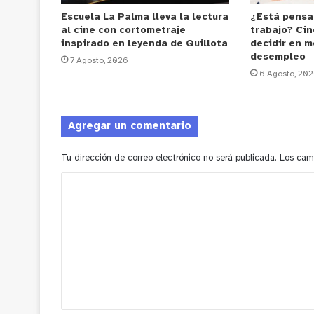
Escuela La Palma lleva la lectura
¿Está pensa
al cine con cortometraje
trabajo? Cin
inspirado en leyenda de Quillota
decidir en m
desempleo
7 Agosto, 2026
6 Agosto, 20
Agregar un comentario
Tu dirección de correo electrónico no será publicada.
Los cam
C
o
m
e
n
t
a