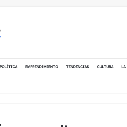
POLÍTICA
EMPRENDIMIENTO
TENDENCIAS
CULTURA
LA
biarse de trabajo? Cinco claves para decidir en medio del alto desempleo