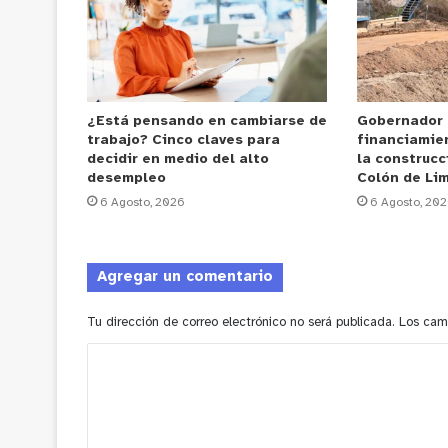
¿Está pensando en cambiarse de
Gobernador
trabajo? Cinco claves para
financiamie
decidir en medio del alto
la construcc
desempleo
Colón de Li
6 Agosto, 2026
6 Agosto, 20
Agregar un comentario
Tu dirección de correo electrónico no será publicada.
Los cam
C
o
m
e