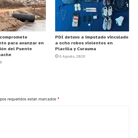
 compromete
PDI detuvo a imputado vinculado
nto para avanzar en
a ocho robos violentos en
ión del Puente
Placilla y Curauma
mache
6 Agosto, 2026
26
pos requeridos están marcados
*