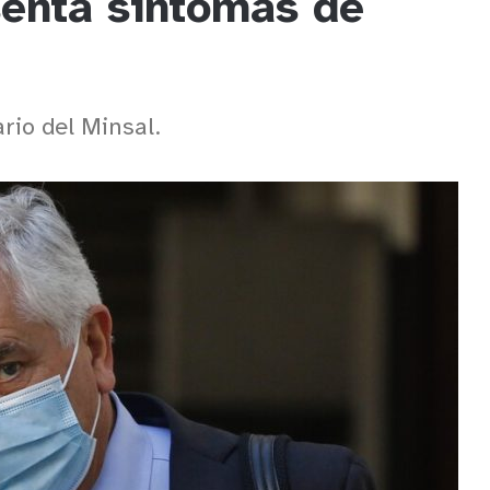
senta síntomas de
rio del Minsal.