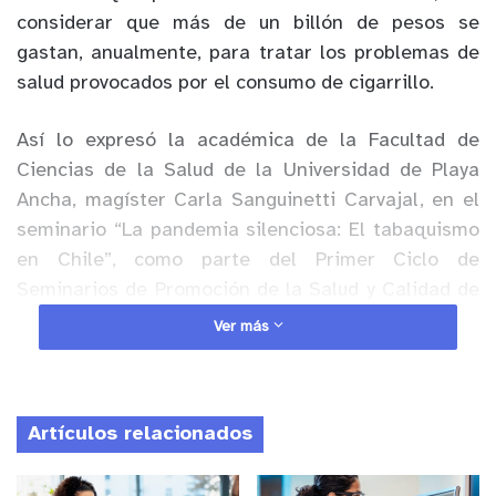
considerar que más de un billón de pesos se
gastan, anualmente, para tratar los problemas de
salud provocados por el consumo de cigarrillo.
Así lo expresó la académica de la Facultad de
Ciencias de la Salud de la Universidad de Playa
Ancha, magíster Carla Sanguinetti Carvajal, en el
seminario “La pandemia silenciosa: El tabaquismo
en Chile”, como parte del Primer Ciclo de
Seminarios de Promoción de la Salud y Calidad de
Vida 2021, organizado por el Equipo Gestor de
Ver más
Promoción de la Salud y Calidad de Vida de la
UPLA y la Secretaría Regional Ministerial de Salud.
Artículos relacionados
Anuncio Patrocinado
Para los que aún creen que el consumo de tabaco