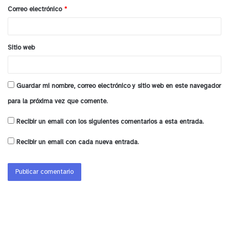
o
Correo electrónico
*
*
Sitio web
Guardar mi nombre, correo electrónico y sitio web en este navegador
para la próxima vez que comente.
Agregó la académica UPLA que las infecciones
Recibir un email con los siguientes comentarios a esta entrada.
respiratorias provocadas por bacterias y virus
Recibir un email con cada nueva entrada.
siempre son más frecuentes y severas en
pacientes fumadores. De allí que, si se contagian
de Covid-19, debido al daño en la vía aérea
superior y a la inmunodepresión que se produce a
nivel pulmonar, estos pacientes tienen 96% de
posibilidades de que la evolución sea grave y un