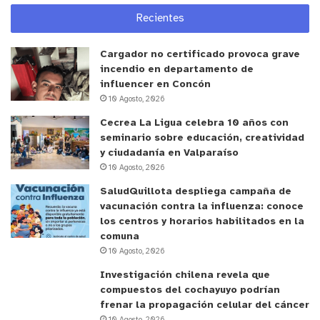
79% de llegar a la UCI, se intuben y, además,
Recientes
mueran.
Cargador no certificado provoca grave
CAMPAÑA DEL MINSAL
incendio en departamento de
influencer en Concón
En tanto, el encargado regional de Saneamiento
10 Agosto, 2026
Básico de la Seremi de Salud, Patricio Formas
Cecrea La Ligua celebra 10 años con
Lamar, se refirió a la “Política pública contra el
seminario sobre educación, creatividad
tabaco en Chile: Propuestas para las universidades
y ciudadanía en Valparaíso
10 Agosto, 2026
como ambientes libres del humo”.
SaludQuillota despliega campaña de
vacunación contra la influenza: conoce
En su intervención destacó la campaña
los centros y horarios habilitados en la
#ChaoCigarro del Ministerio de Salud, que se
comuna
difunde por redes sociales, orientada a
10 Agosto, 2026
desincentivar el inicio del consumo de tabaco en
Investigación chilena revela que
adolescentes de 10 a 14 años, de manera de ser la
compuestos del cochayuyo podrían
frenar la propagación celular del cáncer
primera generación libre de cigarro.
10 Agosto, 2026