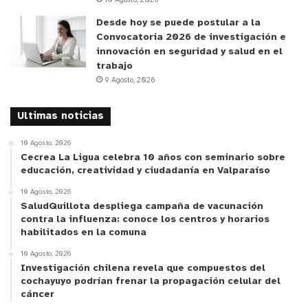
Igualmente, presentó la Estrategia de Espacios
Desde hoy se puede postular a la
Convocatoria 2026 de investigación e
Libre de Humo de Tabaco, para instituciones y
innovación en seguridad y salud en el
establecimientos educacionales, con sus
trabajo
respectivas etapas, para que sea considerada de
9 Agosto, 2026
implementar, por ejemplo, en universidades.
Ultimas noticias
y tú, ¿qué opinas?
10 Agosto, 2026
Cecrea La Ligua celebra 10 años con seminario sobre
educación, creatividad y ciudadanía en Valparaíso
10 Agosto, 2026
SaludQuillota despliega campaña de vacunación
contra la influenza: conoce los centros y horarios
habilitados en la comuna
10 Agosto, 2026
Investigación chilena revela que compuestos del
cochayuyo podrían frenar la propagación celular del
cáncer