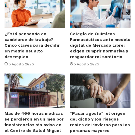
no es perjudicial, la académica sostuvo que en
nuestro país 51 mil 450 personas presentan
anualmente Enfermedades Pulmonares
Obstructivas Crónicas (EPOC), otras 20 mil 191
registran enfermedades cardíacas, le siguen 12 mil
¿Está pensando en
Colegio de Químicos
cambiarse de trabajo?
Farmacéuticos ante modelo
50 que sufren accidentes cerebro vascular, todos
Cinco claves para decidir
digital de Mercado Libre:
por motivos atribuibles al tabaco. Es más, cada
en medio del alto
exigen cumplir normativa y
desempleo
resguardar rol sanitario
año a 7 mil 881 personas les diagnostican cáncer
6 Agosto, 2026
5 Agosto, 2026
por esta causa.
En periodos de cuarentena, como los que ha vivido
Chile para detener los contagios de Covid-19, se
ha registrado un consumo mayor de sustancias
como cigarrillo, marihuana y alcohol.
Más de 400 horas médicas
“Pasar agosto”: el origen
se perdieron en un mes por
del dicho y los riesgos
Carla Sanguinetti explica los motivos.
“Por varias
inasistencias sin aviso en
reales del invierno para las
razones. Por aburrimiento, por poco contacto
el Centro de Salud Miguel
personas mayores