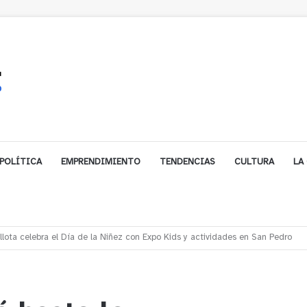
POLÍTICA
EMPRENDIMIENTO
TENDENCIAS
CULTURA
LA
ales impulsa inversión de más de $125 millones para mejorar el sector El Pol