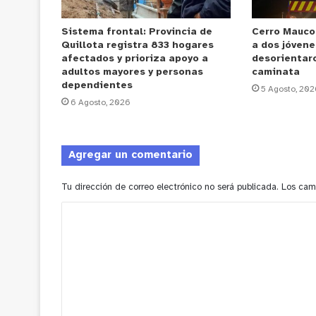
Sistema frontal: Provincia de
Cerro Mauco
Quillota registra 833 hogares
a dos jóvene
afectados y prioriza apoyo a
desorientar
adultos mayores y personas
caminata
dependientes
5 Agosto, 202
6 Agosto, 2026
Agregar un comentario
Tu dirección de correo electrónico no será publicada.
Los cam
C
o
m
e
n