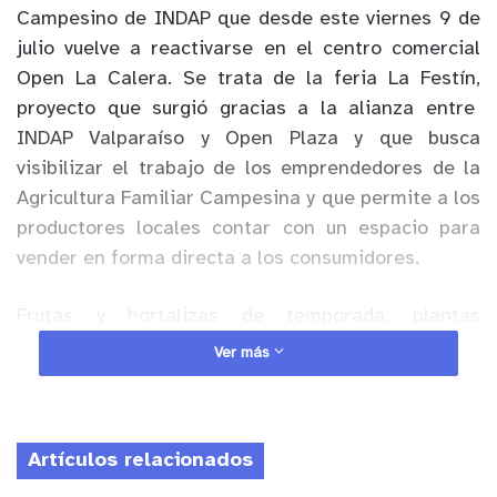
C
ampesino
de INDAP
que desde este viernes 9 de
julio vuelve a
reactivarse
en el centro comercial
Open La Calera
.
Se trata de la feria La Festín
,
proyecto que surgió
gracias a la alianza entre
INDAP Valparaíso y Open
Pl
aza y que busca
visibilizar el trabajo de los emprendedores de la
Agricultura Familiar Campesina
y que permite a los
productores
locales
contar con un espacio para
vender en forma directa a los consumidores
.
F
rutas y
hortalizas
de temporada
, plantas
ornamentales
, yerbas medicinales
y huevos
de
Ver más
gallina feliz, son parte de los produc
tos que
ofrece
r
á
n los productores
en los carritos de la
fe
ria La Festín de Open La Calera directo del
Artículos relacionados
campo a la mesa de los consumidores
,
r
espetando
todos los protocolos
qu
e exige la autoridad