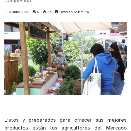
Campesina.
9 Julio, 2021
0
85
1 minuto de lectura
Listos y preparados
para ofrecer sus mejores
productos
están los
agricultores
del
M
erc
ado