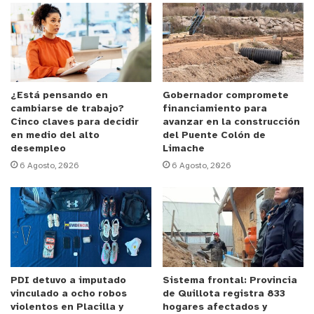
sanitaria.
Anuncio Patrocinado
La agricultora
Adela R
ojas
,
de
la comuna de
Hijuelas
,
es una
de las integrantes del Mercado
¿Está pensando en
Gobernador compromete
cambiarse de trabajo?
financiamiento para
C
ampesino en Open La Calera, es u
suaria
del
Cinco claves para decidir
avanzar en la construcción
programa
Prodesal
y se de
dica a la producción de
en medio del alto
del Puente Colón de
desempleo
Limache
y
erbas medicinales, y subproductos c
omo cojines
6 Agosto, 2026
6 Agosto, 2026
terapéuticos, té
de hierbas
y jabones
,
“p
ara
mí
esto es un
a
posibilidad de dar a conocer el trabajo
que realizo
y también
significa más
ventas
,
ha sido
una buena vitrina para nosotros. En este per
í
od
o
de cuarentena
seguí
vendiendo a clientes que hice
en este espacio y ahora retomaremos con toda
la
PDI detuvo a imputado
Sistema frontal: Provincia
energía y lo complementaré con las visitas guiadas
vinculado a ocho robos
de Quillota registra 833
a mi vivero
donde h
ago charlas sobre mi
violentos en Placilla y
hogares afectados y