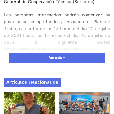
General de Cooperación Técnica (Sercotec).
Las personas interesadas podrán comenzar su
postulación completando y enviando el Plan de
Trabajo a contar de las 12 horas del día 22 de julio
de 2021 hasta las 15 horas del día 28 de julio de
2021, al siguiente portal:
https://www.sercotec.cl/formalizate/.
Ver más
Anuncio Patrocinado
¿Qué es Formalízate?
Es un fondo concursable que apoya la
Artículos relacionados
formalización y puesta en marcha de nuevos
negocios con oportunidad de participar en el
mercado. Financia un plan de trabajo destinado a
implementar un proyecto de negocio. Este plan de
trabajo incluye acciones de gestión empresarial