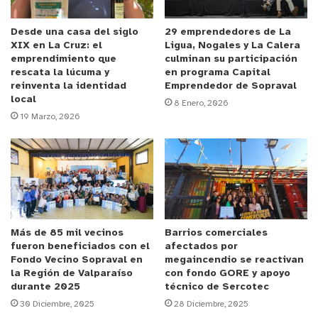
(acciones de marketing y gastos para
formalización de la empresa) e inversiones en
Desde una casa del siglo
29 emprendedores de La
XIX en La Cruz: el
Ligua, Nogales y La Calera
bienes necesarios para cumplir el objetivo del
emprendimiento que
culminan su participación
proyecto.
rescata la lúcuma y
en programa Capital
reinventa la identidad
Emprendedor de Sopraval
local
8 Enero, 2026
¿Qué apoyo entrega?
19 Marzo, 2026
Un monto de 1 millón de pesos para concretar las
actividades detalladas en el plan de trabajo. De
éste se podrá financiar:
Acciones de gestión empresarial (como acciones
de marketing y gastos relacionados a la
formalización de la nueva empresa).
Más de 85 mil vecinos
Barrios comerciales
fueron beneficiados con el
afectados por
Inversiones (como activos y capital de trabajo).
Fondo Vecino Sopraval en
megaincendio se reactivan
la Región de Valparaíso
con fondo GORE y apoyo
Cada emprendedor/a beneficiario/a deberá
durante 2025
técnico de Sercotec
financiar cualquier impuesto asociado a su
30 Diciembre, 2025
28 Diciembre, 2025
proyecto.