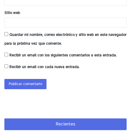
que presten servicios/productos en el rubro de
cultura y/o artesanía, de acuerdo a las condiciones
Sitio web
señaladas en las bases de convocatoria.
El cupo estimado para esta convocatoria es de 130
beneficiarios/as.
Guardar mi nombre, correo electrónico y sitio web en este navegador
para la próxima vez que comente.
IMPORTANTE: el/la postulante seleccionado/a
Recibir un email con los siguientes comentarios a esta entrada.
deberá formalizarse como una nueva empresa, en
primera categoría, ante el Servicio de Impuestos
Recibir un email con cada nueva entrada.
Internos, como requisito para recibir el beneficio.
Para mayor información, los(as) interesados(as),
pueden consultar a la ADE, a través de los
siguientes fonos: (33) 2342458 o (33) 2342464.
Recientes