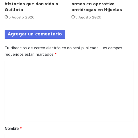
los productos de nuestros pequeños y grandes
historias que dan vida a
armas en operativo
Quillota
antidrogas en Hijuelas
agricultores”, dijo Margarita Osorio.
5 Agosto, 2026
5 Agosto, 2026
Importante es mencionar que los productores de
Agregar un comentario
este mercado pertenecen a la red de agricultura
familiar campesina, cuyo esfuerzo personal es
Tu dirección de correo electrónico no será publicada.
Los campos
apoyado por Indap con el objetivo de vender
requeridos están marcados
*
directamente sus productos, todos los viernes en
C
la comuna de Las Condes.
o
y tú, ¿qué opinas?
m
e
n
t
a
Nombre
*
r