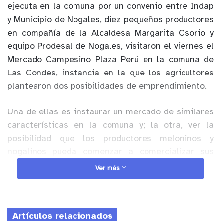
ejecuta en la comuna por un convenio entre Indap
y Municipio de Nogales, diez pequeños productores
en compañía de la Alcaldesa Margarita Osorio y
equipo Prodesal de Nogales, visitaron el viernes el
Mercado Campesino Plaza Perú en la comuna de
Las Condes, instancia en la que los agricultores
plantearon dos posibilidades de emprendimiento.
Una de ellas es instaurar un mercado de similares
características en la comuna y; la otra, ver la
posibilidad que los productores meloninos y
nogalinos pueda comenzar a comercializar sus
productos directamente en los mercados
Ver más
campesinos ubicados en la zona oriente de
Santiago como Las Condes, Vitacura, Chicureo y La
Dehesa.
Artículos relacionados