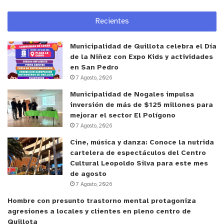
cómo se distribuyen las ramas en el árbol.”.
Recientes
Qué es lo que determina la poda y conducción en un
Municipalidad de Quillota celebra el Día
árbol
de la Niñez con Expo Kids y actividades
en San Pedro
“Actualmente se busca un árbol de fácil acceso ya
7 Agosto, 2026
sea para facilitar el trabajo de la poda, el raleo de
Municipalidad de Nogales impulsa
la fruta y, sobre todo, para la cosecha. Se busca
inversión de más de $125 millones para
árboles plantados en forma más densa, que lo que
mejorar el sector El Polígono
se usaba antiguamente, ideal que sea con una
7 Agosto, 2026
estatura de planta que se peatonal, es decir,
Cine, música y danza: Conoce la nutrida
árboles de altura máxima de 2,4 metros y
cartelera de espectáculos del Centro
Cultural Leopoldo Silva para este mes
densidad superior a mil plantas por hectárea, lo
de agosto
que requiere un manejo cuidadoso en los
7 Agosto, 2026
primeros años para estructurar el árbol y hacerlo
Hombre con presunto trastorno mental protagoniza
entrar prontamente en producción. Respecto a la
agresiones a locales y clientes en pleno centro de
distancia de plantación puede ser del orden de
Quillota