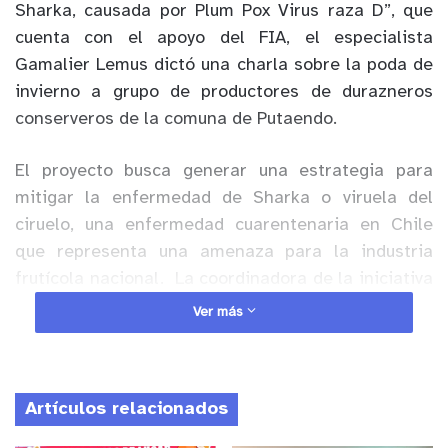
Sharka, causada por Plum Pox Virus raza D”, que
cuenta con el apoyo del FIA, el especialista
Gamalier Lemus dictó una charla sobre la poda de
invierno a grupo de productores de durazneros
conserveros de la comuna de Putaendo.
El proyecto busca generar una estrategia para
mitigar la enfermedad de Sharka o viruela del
ciruelo, una enfermedad cuarentenaria en Chile
que representa una amenaza para la industria
frutícola nacional. La coordinadora de la iniciativa
y especialista en virología de INIA La Platina es la
Ver más
investigadora Mónica Madariaga.
Anuncio Patrocinado
Artículos relacionados
En el día de campo,
que coordinó la
transferencista de INIA La Cruz Andrea Torres,
el