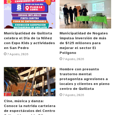
especialista Gamalier Lemus señaló algunos
aspectos que se deben mantener en
consideración para lograr un buen resultado en el
desarrollo de este tipo de huertos. El énfasis
estuvo en dar a conocer los criterios, que son
Municipalidad de Quillota
Municipalidad de Nogales
celebra el Día de la Niñez
impulsa inversión de más
principalmente el equilibrio y la cantidad de fruta
con Expo Kids y actividades
de $125 millones para
que hay que dejar en función del potencial de
en San Pedro
mejorar el sector El
Polígono
carga, objetivo del mercado y la variedad.
7 Agosto, 2026
7 Agosto, 2026
Lo primero que afirma el experto es que la poda y
Hombre con presunto
conducción determina la estructura de un árbol y
trastorno mental
protagoniza agresiones a
también del huerto. En el caso de la poda en
locales y clientes en pleno
duraznero, explica el especialista del INIA, “no
centro de Quillota
importa el sistema de formación, lo importante es
7 Agosto, 2026
Cine, música y danza:
evitar el sombreamiento de la fruta que se
Conoce la nutrida cartelera
encuentra al interior del follaje y de los futuros
de espectáculos del Centro