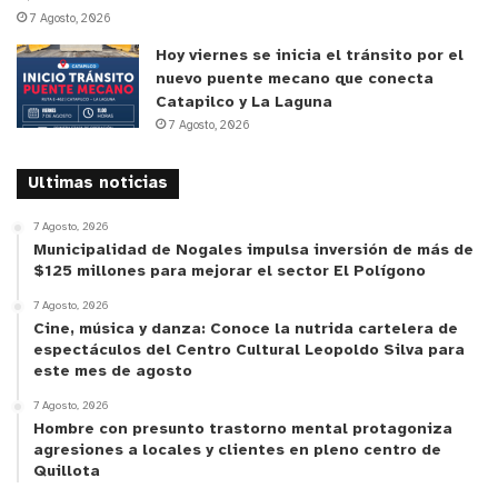
4×2.5 ó 5×2 m, que son los valores que se están
7 Agosto, 2026
trabajando especialmente los pequeños
Hoy viernes se inicia el tránsito por el
productores de durazno conservero”.
nuevo puente mecano que conecta
Catapilco y La Laguna
7 Agosto, 2026
Se puede reconvertir un huerto alto a uno peatonal?
Ultimas noticias
“Sí. Se puede reconvertir un huerto alto a uno
peatonal, que no requiere el empleo de escaleras
7 Agosto, 2026
u otros sistemas para alcanzar las partes altas
Municipalidad de Nogales impulsa inversión de más de
$125 millones para mejorar el sector El Polígono
de la planta.
7 Agosto, 2026
Cine, música y danza: Conoce la nutrida cartelera de
Puede ser con rebaje manual o con el empleo de
espectáculos del Centro Cultural Leopoldo Silva para
podadora mecánica. La experiencia de los
este mes de agosto
productores que han hecho este rebaje es que la
7 Agosto, 2026
disminución del tamaño de la planta es mayor que
Hombre con presunto trastorno mental protagoniza
agresiones a locales y clientes en pleno centro de
la baja y temporal en producción, por efecto de
Quillota
dicho rebaje. En la Región de O’Higgins vimos una