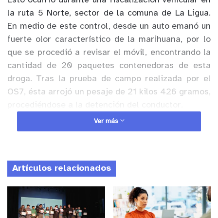
Esto ocurrió durante una fiscalización vehicular en
la ruta 5 Norte, sector de la comuna de La Ligua.
En medio de este control, desde un auto emanó un
fuerte olor característico de la marihuana, por lo
que se procedió a revisar el móvil, encontrando la
cantidad de 20 paquetes contenedoras de esta
droga. Tras la prueba de campo realizada por el
OS7, ésta arrojó un pesaje de 21 kilos 426 gramos,
procediéndose a la detención del conductor.
Ver más
Anuncio Patrocinado
En la fiscalización a un segundo vehículo, una
camioneta que venía inmediatamente después del
Artículos relacionados
auto que portaba drogas, el chofer fue sorprendido
portando una pistola con munición, y en la revisión
del móvil se encontraron otras 2 armas
correspondientes a revólveres también con