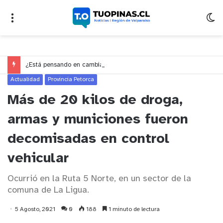
¿Está pensando en cambiarse de trabajo? Cinco claves para decidir en medio del alto desempleo
Actualidad
Provincia Petorca
Más de 20 kilos de droga,
armas y municiones fueron
decomisadas en control
vehicular
Ocurrió en la Ruta 5 Norte, en un sector de la
comuna de La Ligua.
5 Agosto, 2021
0
188
1 minuto de lectura