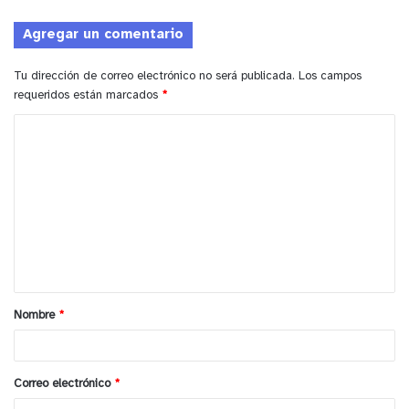
Agregar un comentario
Tu dirección de correo electrónico no será publicada.
Los campos
requeridos están marcados
*
C
o
m
e
n
t
a
Nombre
*
r
i
o
Correo electrónico
*
*