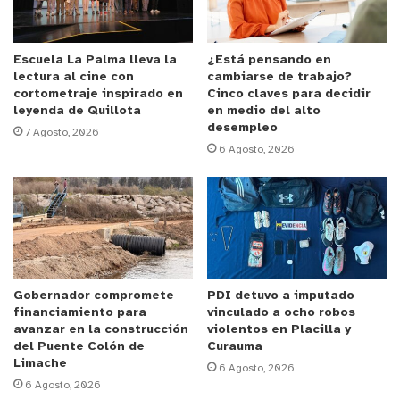
municiones en su interior y $700 mil pesos en
dinero en efectivo. Ante la evidencia, fue detenido
por el delito de porte ilegal de armas de fuego.
Escuela La Palma lleva la
¿Está pensando en
lectura al cine con
cambiarse de trabajo?
cortometraje inspirado en
Cinco claves para decidir
Ambos imputados, sin antecedentes policiales
leyenda de Quillota
en medio del alto
desempleo
previos, pasan a control de detención durante esta
7 Agosto, 2026
6 Agosto, 2026
jornada por instrucción del fiscal.
y tú, ¿qué opinas?
Gobernador compromete
PDI detuvo a imputado
financiamiento para
vinculado a ocho robos
avanzar en la construcción
violentos en Placilla y
del Puente Colón de
Curauma
Limache
6 Agosto, 2026
6 Agosto, 2026