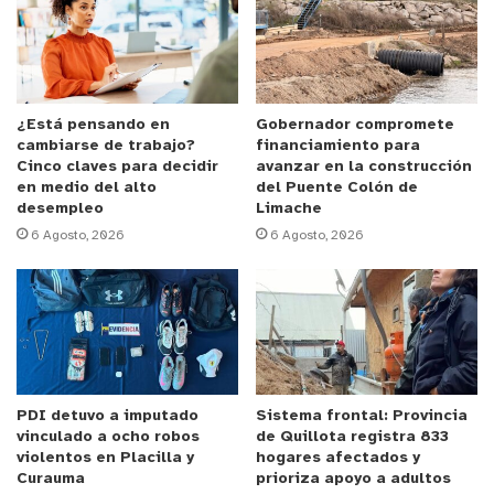
de la comuna.
Anuncio Patrocinado
La edil, agregó que, “en Villa Alemana es
importante avanzar hacia una sociedad bien
¿Está pensando en
Gobernador compromete
cambiarse de trabajo?
financiamiento para
tratante y dentro ello está también proteger el
Cinco claves para decidir
avanzar en la construcción
puerperio, la lactancia y la primera infancia. Es por
en medio del alto
del Puente Colón de
desempleo
Limache
eso que vamos a incentivar que sea respetada,
6 Agosto, 2026
6 Agosto, 2026
porque es economía, es cultura, protección hacia
el medio ambiente y porque es, además, la
alimentación más saludable para nuestros recién
nacidos y para los más pequeños de la comuna”.
Alicia Salas, Matrona e integrante del Comité de
PDI detuvo a imputado
Sistema frontal: Provincia
Lactancia de los Cesfam de Villa Alemana,
vinculado a ocho robos
de Quillota registra 833
manifestó que, “es primera vez que participamos
violentos en Placilla y
hogares afectados y
Curauma
prioriza apoyo a adultos
en esto y las matronas de la comuna estamos