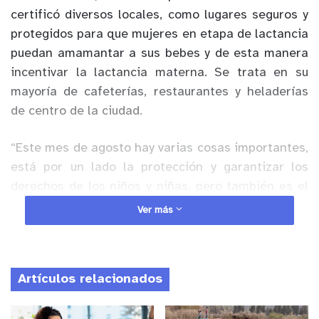
certificó diversos locales, como lugares seguros y
protegidos para que mujeres en etapa de lactancia
puedan amamantar a sus bebes y de esta manera
incentivar la lactancia materna. Se trata en su
mayoría de cafeterías, restaurantes y heladerías
de centro de la ciudad.
“Este mes de agosto hay varias cosas importantes,
está por un lado la protección y garantizar los
derechos de los niños y niñas, pero también es el
mes de la lactancia y hoy junto las matronas de los
Ver más
Cesfam de Villa Alemana y nuestros concejales y
concejalas vinimos a certificar los negocios de
Villa Alemana. Hoy día se sumaron 8 locales donde
Artículos relacionados
se les va a proteger y donde se va a promover la
lactancia segura”, afirmó Javiera Toledo, alcaldesa