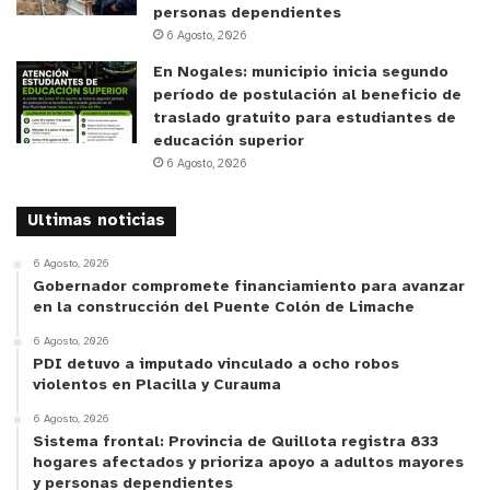
Cafetería y Heladería “Latorre”: Si este sello ya
personas dependientes
6 Agosto, 2026
nos identifica como parte de la solución es ideal
sobre todo acá en el centro, que es un sector
En Nogales: municipio inicia segundo
período de postulación al beneficio de
súper concurrido y de repente hay mamás que no
traslado gratuito para estudiantes de
saben dónde ponerse y no quieren incomodar al
educación superior
resto- aunque no deberían por qué incomodar-
6 Agosto, 2026
entonces que mi local participe en eso es algo muy
bueno y me siento súper orgulloso de eso”.
Ultimas noticias
6 Agosto, 2026
Esta gestión municipal se seguirá realizando en el
Gobernador compromete financiamiento para avanzar
resto de los locales comerciales de Villa Alemana,
en la construcción del Puente Colón de Limache
apuntando no sólo al sector gastronómico, sino
6 Agosto, 2026
también a servicios y almacenes de la comuna.
PDI detuvo a imputado vinculado a ocho robos
violentos en Placilla y Curauma
6 Agosto, 2026
Sistema frontal: Provincia de Quillota registra 833
hogares afectados y prioriza apoyo a adultos mayores
y personas dependientes