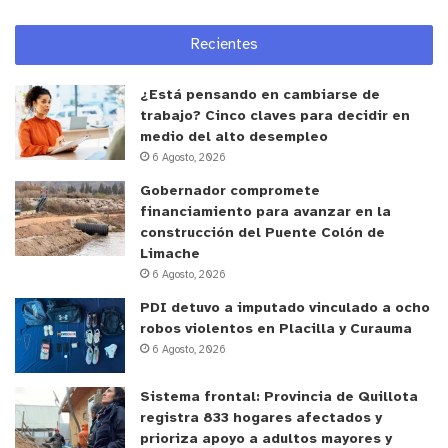
Navarro evaluó que, dicha certificación, permitirá
que se ejerza este derecho y que se respete
Recientes
también a las mamitas, a los niñes, que necesitan
este espacio cómodo”.
¿Está pensando en cambiarse de
trabajo? Cinco claves para decidir en
APOYO DEL COMERCIO LOCAL
medio del alto desempleo
6 Agosto, 2026
Carla Lazzarotti, propietaria del local “La Fábrica”,
Gobernador compromete
financiamiento para avanzar en la
cafetería y heladería, indicó que, “estamos
construcción del Puente Colón de
apoyando la iniciativa de la lactancia materna, así
Limache
que están todas las mamás bienvenidas a pasar
6 Agosto, 2026
por el café, a tener un espacio donde amamantar a
PDI detuvo a imputado vinculado a ocho
sus bebes y continuar con esto que es tan
robos violentos en Placilla y Curauma
importante para nuestros niños y mamás del país y
6 Agosto, 2026
en especial de Villa Alemana”.
Sistema frontal: Provincia de Quillota
registra 833 hogares afectados y
Finalmente, Felipe Cerda, Encargado de Local de
prioriza apoyo a adultos mayores y