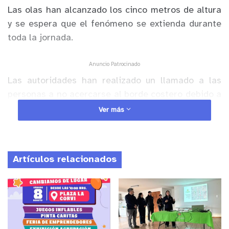
Las olas han alcanzado los cinco metros de altura
y se espera que el fenómeno se extienda durante
toda la jornada.
Anuncio Patrocinado
Las autoridades han realizado un llamado a las
personas a no acercarse al borde costero debido a
la intensidas del oleaje.
Ver más
Artículos relacionados
Video que circula en redes sociales
muestra los daños dejados por las
marejadas anormales anoche en el
local LocosxViña de Av. Jorge Montt,