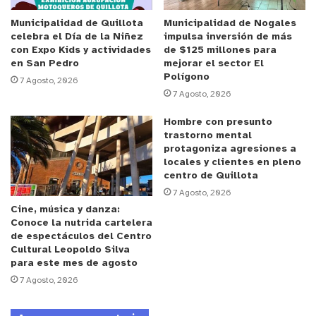
altura Las Salinas, en Viña del Mar.
pic.twitter.com/BaAG7qIpRw
Municipalidad de Quillota
Municipalidad de Nogales
celebra el Día de la Niñez
impulsa inversión de más
con Expo Kids y actividades
de $125 millones para
— Sitio del Suceso (@sitiodelsuceso)
en San Pedro
mejorar el sector El
August 22, 2021
Polígono
7 Agosto, 2026
7 Agosto, 2026
Hombre con presunto
trastorno mental
protagoniza agresiones a
locales y clientes en pleno
centro de Quillota
Otras imágenes de las marejadas
7 Agosto, 2026
que se registran a esta hora en Avenida
Cine, música y danza:
Conoce la nutrida cartelera
Perú en Viña del Mar.
#VinadelMar
de espectáculos del Centro
#Marejadas
Cultural Leopoldo Silva
pic.twitter.com/C9z64m4WZx
para este mes de agosto
7 Agosto, 2026
— Agencia Quinta (@AgenciaQuinta)