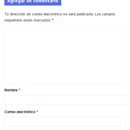
August 22, 2021
Agregar un comentario
Tu dirección de correo electrónico no será publicada.
Los campos
requeridos están marcados
*
C
y tú, ¿qué opinas?
o
m
e
n
t
a
Nombre
*
r
i
o
Correo electrónico
*
*