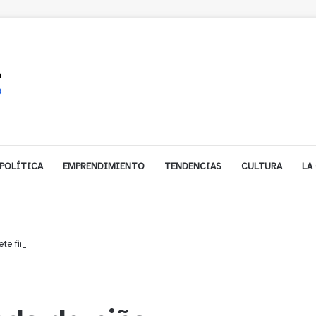
POLÍTICA
EMPRENDIMIENTO
TENDENCIAS
CULTURA
LA
e financiamiento para avanzar en la construcción del Puente Colón de Lim