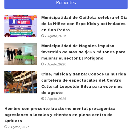
Recientes
aquello que la comunidad necesita, pero la
comunidad también nos ayuda a que desde
Municipalidad de Quillota celebra el Día
perspectivas podamos avanzar más rápido. Estas
de la Niñez con Expo Kids y actividades
señales son potentes, seguimos nosotros con mucha
en San Pedro
7 Agosto, 2026
fuerza, partimos con el concepto de “Dideco en
Terreno”, pero hoy estamos con el concepto de
Municipalidad de Nogales impulsa
inversión de más de $125 millones para
“Municipio en tu Barrio”, y por qué no decirlo, con la
mejorar el sector El Polígono
presencia del IPS, los servicios públicos en tu barrio
7 Agosto, 2026
también, y me parece que es una plataforma que se
Cine, música y danza: Conoce la nutrida
le debe dar mucho realce
“, concluyó el jefe
cartelera de espectáculos del Centro
comunal.
Cultural Leopoldo Silva para este mes
de agosto
7 Agosto, 2026
y tú, ¿qué opinas?
Hombre con presunto trastorno mental protagoniza
agresiones a locales y clientes en pleno centro de
Quillota
7 Agosto, 2026