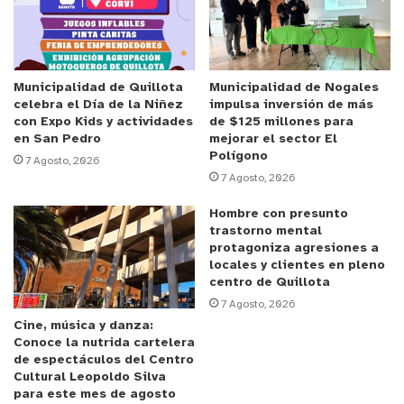
complementarán a los ya ofrecidos por las oficinas
del Registro Social de Hogares, Vivienda,
Intermediación Laboral (OMIL), Pueblos
Originarios, Área Social y Tarjeta “Quillota Más
Municipalidad de Quillota
Municipalidad de Nogales
celebra el Día de la Niñez
impulsa inversión de más
Cerca”.
con Expo Kids y actividades
de $125 millones para
en San Pedro
mejorar el sector El
Polígono
Anuncio Patrocinado
7 Agosto, 2026
7 Agosto, 2026
El jefe del IPS sucursal Quillota, Andrés León Soto,
comentó que acordaron trabajar “
en conjunto en
Hombre con presunto
trastorno mental
localidades más alejadas del centro de Quillota,
protagoniza agresiones a
llevando y acercando nuestros productos del IPS y
locales y clientes en pleno
ChileAtiende a la comunidad. Vamos a partir en San
centro de Quillota
7 Agosto, 2026
Pedro entregando Claves Únicas, cambio de formas
Cine, música y danza:
de pago de pensión, consultas sobre el IFE
Conoce la nutrida cartelera
Universal. La idea es hacer un trabajo colaborativo
de espectáculos del Centro
Cultural Leopoldo Silva
con el Alcalde, tras la visita, y general con la
para este mes de agosto