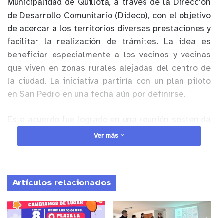
Municipalidad de Quillota, a través de la Dirección
de Desarrollo Comunitario (Dideco), con el objetivo
de acercar a los territorios diversas prestaciones y
facilitar la realización de trámites. La idea es
beneficiar especialmente a los vecinos y vecinas
que viven en zonas rurales alejadas del centro de
la ciudad. La iniciativa partiría con un plan piloto
en San Pedro en una fecha aún por definirse.
Este acuerdo fue logrado en una reunión sostenida
entre el alcalde Oscar Calderón Sánchez y el jefe
Ver más
de la sucursal de Quillota del Instituto de Previsión
Social Andrés León Soto, realizada en la Casa de
Encuentro del Adulto Mayor de ChileAtiende.
Artículos relacionados
Entrega de Claves Únicas, cambio de forma de
pago de las pensiones del IPS, consultas sobre el
IFE Universal son algunos de los servicios que