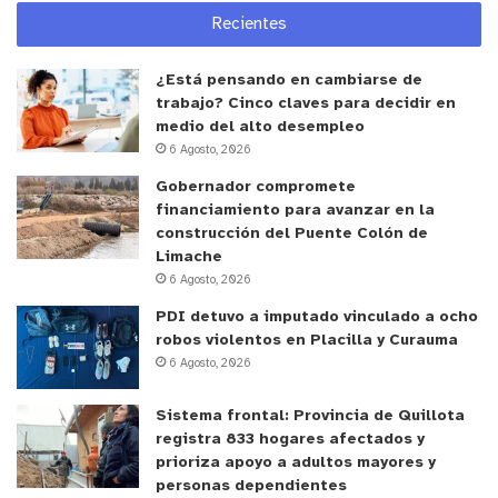
Recientes
“Tenemos mucha claridad respecto que el
pronóstico del paciente se ve influenciado por el
¿Está pensando en cambiarse de
tiempo en que nosotros debemos disponer de él
trabajo? Cinco claves para decidir en
en el lugar en que tiene que estar; ya que si un
medio del alto desempleo
6 Agosto, 2026
paciente está muy lejos, probablemente,
podríamos darle mayor oportunidad y mejor
Gobernador compromete
financiamiento para avanzar en la
pronóstico si es que ese paciente lo podemos
construcción del Puente Colón de
desplazar por vía aérea. Somos un territorio muy
Limache
extenso, de los más extensos del país, entonces
6 Agosto, 2026
para nosotros la posibilidad de evacuar pacientes
PDI detuvo a imputado vinculado a ocho
por vía aérea, es una gran noticia”, señaló el
robos violentos en Placilla y Curauma
6 Agosto, 2026
Director del SAMU SSVQ.
Sistema frontal: Provincia de Quillota
Además de pacientes, el traslado aéreo podría
registra 833 hogares afectados y
favorecer también el transporte de órganos
prioriza apoyo a adultos mayores y
procurados que permiten mejorar la sobrevida y
personas dependientes