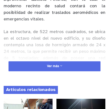
moderno recinto de salud contará con la
posibilidad de realizar traslados aeromédicos en
emergencias vitales.
La estructura, de 522 metros cuadrados, se ubica
en el octavo nivel del nuevo edificio, y su diseño
contempla una losa de hormigón armado de 24 x
24 metros, la que permite recibir un peso máximo
de 5 toneladas; además de poseer una red
perimetral de seguridad de 1.5 metros. El acceso a
Ver más
la plataforma del helipuerto se hará mediante una
pasarela, que permitirá el acceso de camillas
desde la cubierta superior del séptimo nivel de la
Artículos relacionados
torre de hospitalización.
Anuncio Patrocinado