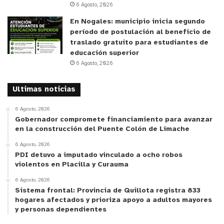
6 Agosto, 2026
calidad de vida de los receptores; no obstante,
para el uso del helipuerto se requieren protocolos
En Nogales: municipio inicia segundo
período de postulación al beneficio de
clínicos a cumplir que están en pleno diseño y,
traslado gratuito para estudiantes de
además, disponer de un convenio público con
educación superior
alguna empresa dedicada a la aéreo evacuación de
6 Agosto, 2026
pacientes, algo que a partir de la apertura de los
helipuertos de los hospitales Gustavo Fricke y
Ultimas noticias
Biprovincial Quillota Petorca podrá comenzar a
6 Agosto, 2026
operar.
Gobernador compromete financiamiento para avanzar
en la construcción del Puente Colón de Limache
y tú, ¿qué opinas?
6 Agosto, 2026
PDI detuvo a imputado vinculado a ocho robos
violentos en Placilla y Curauma
6 Agosto, 2026
Sistema frontal: Provincia de Quillota registra 833
hogares afectados y prioriza apoyo a adultos mayores
y personas dependientes