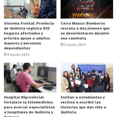
Tal como lo señala Claudio Fernández Molina,
Director del Hospital San Martín de Quillota y
próximo Director del Hospital Biprovincial, este
helipuerto dotará de la posibilidad de realizar
Sistema frontal: Provincia
Cerro Mauco: Bomberos
de Quillota registra 833
rescata a dos jóvenes que
traslados aeromédicos y de procuramiento de
hogares afectados y
se desorientaron durante
órganos cumpliendo con toda la normativa vigente:
prioriza apoyo a adultos
una caminata
mayores y personas
“La aprobación por parte de la Dirección General
5 Agosto, 2026
dependientes
de Aeronáutica Civil del helipuerto del Hospital
6 Agosto, 2026
Biprovincial nos permite, como establecimiento de
la red de salud del Servicio de Salud Viña del Mar
Quillota, poder contar con una característica que
facilita el traslado aéreo transportado de nuestros
pacientes más graves. Por otra parte, es un
elemento importante también para el apoyo de la
Hospital Biprovincial
Invitan a estudiantes y
procura de órganos para lo que es traslado
fortalece la telemedicina
vecinos a escribir las
para acercar especialistas
historias que dan vida a
oportuno”
a hospitales de Quillota y
Quillota