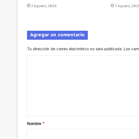
7 Agosto, 2026
7 Agosto, 202
Agregar un comentario
Tu dirección de correo electrónico no será publicada.
Los cam
C
o
m
e
n
t
a
Nombre
*
r
i