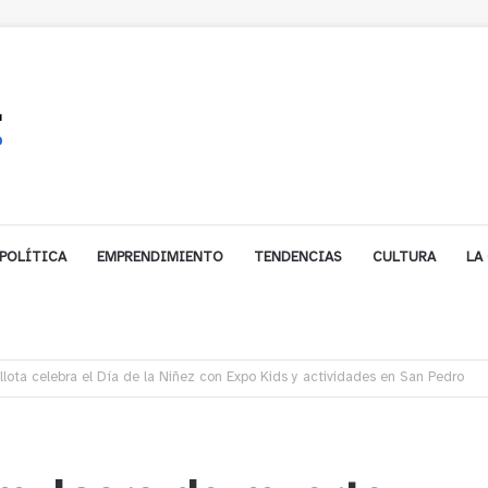
POLÍTICA
EMPRENDIMIENTO
TENDENCIAS
CULTURA
LA
ales impulsa inversión de más de $125 millones para mejorar el sector El Pol