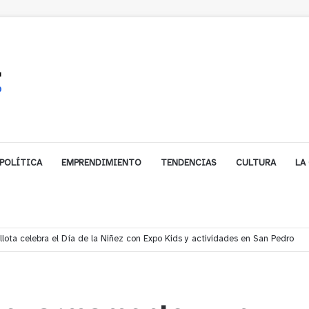
POLÍTICA
EMPRENDIMIENTO
TENDENCIAS
CULTURA
LA
ales impulsa inversión de más de $125 millones para mejorar el sector El Pol