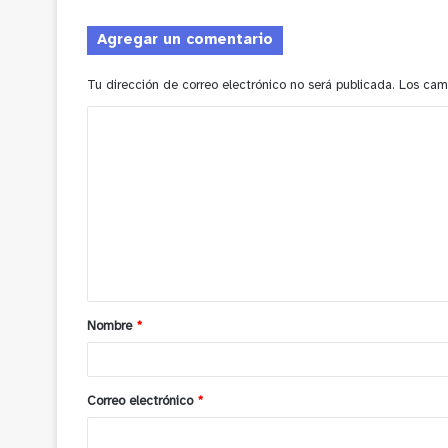
Agregar un comentario
Tu dirección de correo electrónico no será publicada.
Los cam
C
o
m
e
n
t
a
Nombre
*
r
i
o
Correo electrónico
*
*