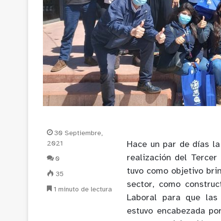
30 Septiembre,
2021
Hace un par de días 
realización del
T
ercer
0
tuvo como objetivo bri
35
sector, como construc
1 minuto de lectura
Laboral para que las
estuvo encabezada por