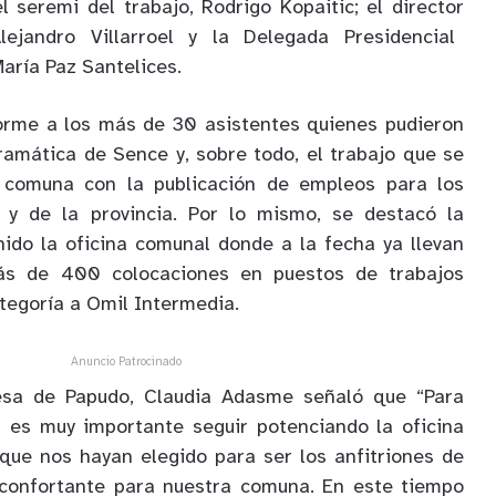
el seremi del trabajo, Rodrigo
Kopaitic
; el directo
r
lejandro Villar
r
oel y la Delegada Presidencial
María Paz Santelices.
forme a los más de 30 asistentes quienes pudieron
ramática de
Sence
y, sobre todo, el trabajo que se
a comuna con la publicación de empleos para los
 y de la provincia. Por lo mismo, se destacó la
ido la oficina comunal donde a la fecha ya llevan
s de 400 colocaciones en puestos de trabajos
ategoría a
Omil
Intermedia.
Anuncio Patrocinado
desa de Papudo, Claudia Adasme señaló que “Para
 es muy importante seguir potenciando la oficina
 que nos hayan elegido para ser los anfitriones de
confortante para nuestra comuna. En este tiempo