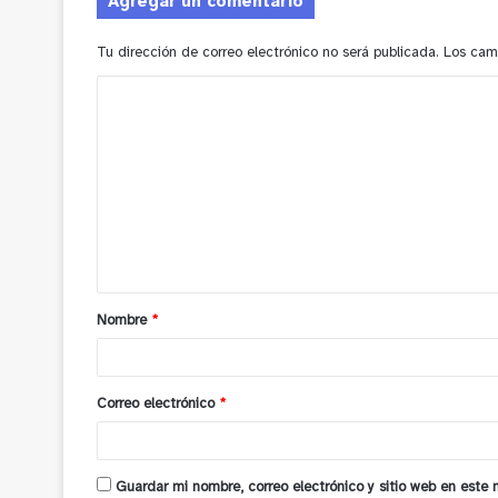
Agregar un comentario
Tu dirección de correo electrónico no será publicada.
Los cam
C
o
m
e
n
t
a
Nombre
*
r
i
o
Correo electrónico
*
*
Guardar mi nombre, correo electrónico y sitio web en este