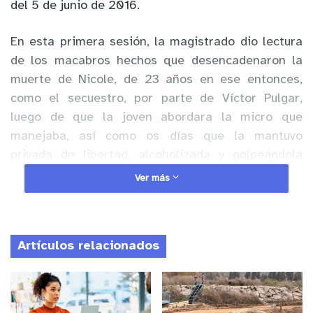
del 5 de junio de 2016.
En esta primera sesión, la magistrado dio lectura
de los macabros hechos que desencadenaron la
muerte de Nicole, de 23 años en ese entonces,
como el secuestro, por parte de Víctor Pulgar,
luego de que la joven abordara la micro que
manejaba, así como os días que la mantuvo
privada de libertad, alcoholizada y golpeándola
hasta casi matarla Además relató con detalle, el
Ver más
momento en el que al violarla, terminó fracturando
su cuello, lesión que finalmente acabó con su vida.
Artículos relacionados
Anuncio Patrocinado
Tanto el fiscal de Quillota, César Astudillo, como la
querellante expusieron sus alegatos iniciales, al
igual que el abogado defensor, quien expresó que