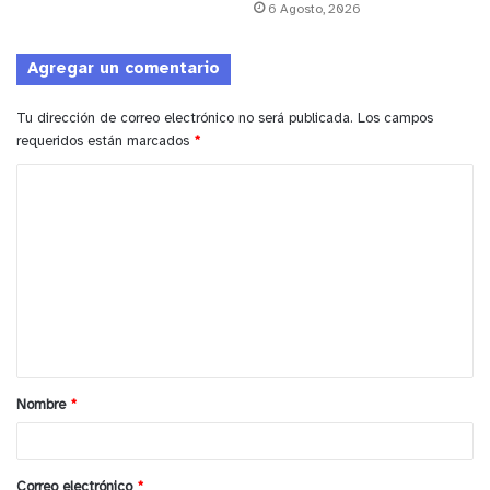
6 Agosto, 2026
Agregar un comentario
Tu dirección de correo electrónico no será publicada.
Los campos
requeridos están marcados
*
C
y tú, ¿qué opinas?
o
m
e
n
t
a
Nombre
*
r
i
o
Correo electrónico
*