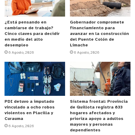
estará solicitando la absolución de todos los
cargos, ya que según señaló, las distintas pruebas.
“Nuestra tesis es de no culpabilidad, ya que dichas
¿Está pensando en
Gobernador compromete
cambiarse de trabajo?
financiamiento para
pruebas terminan siendo conjeturas,. No existen
Cinco claves para decidir
avanzar en la construcción
elementos concluyentes que permitan determinar
en medio del alto
del Puente Colón de
desempleo
Limache
un secuestro, la violación ni el hurto del celular”,
6 Agosto, 2026
6 Agosto, 2026
señaló.
El juicio tendrá una duración aproximada de 15
días, debido a la gran cantidad de testigos (28) y
pruebas periciales que serán presentadas por el
Ministerio Público.
PDI detuvo a imputado
Sistema frontal: Provincia
vinculado a ocho robos
de Quillota registra 833
violentos en Placilla y
hogares afectados y
Curauma
prioriza apoyo a adultos
mayores y personas
6 Agosto, 2026
dependientes