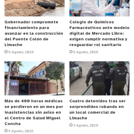
Larraguibel
Flores,
director de Salud Municipal,
quien indicó que
“
a nivel región, el promedio es un
24,1 por ciento, así que vamos sobre el pro
medio y
Gobernador compromete
Colegio de Químicos
financiamiento para
Farmacéuticos ante modelo
eso es un buen indicador
”.
avanzar en la construcción
digital de Mercado Libre:
del Puente Colón de
exigen cumplir normativa y
Limache
resguardar rol sanitario
“La cobertura de los puntos de vacunación, a pesar
6 Agosto, 2026
5 Agosto, 2026
de que no son en los colegios, han permitido un
buen avance de esta campaña dentro de la
comunidad escolar”, agregó el director.
De lunes a viernes, el
proceso de vacunación
continúa en los puntos ubicados en el Gimnasio
Más de 400 horas médicas
Cuatro detenidos tras ser
Luis Cruz Martínez, capilla
San José y capilla San
se perdieron en un mes por
sorprendidos robando en
Marcos, desde las 9 de la mañana.
inasistencias sin aviso en
un local comercial de
VACUNACIÓN ESPECIAL ESTE SÁBADO
el Centro de Salud Miguel
Limache
Concha
3 Agosto, 2026
5 Agosto, 2026
Además, de
manera de acelerar el proceso de