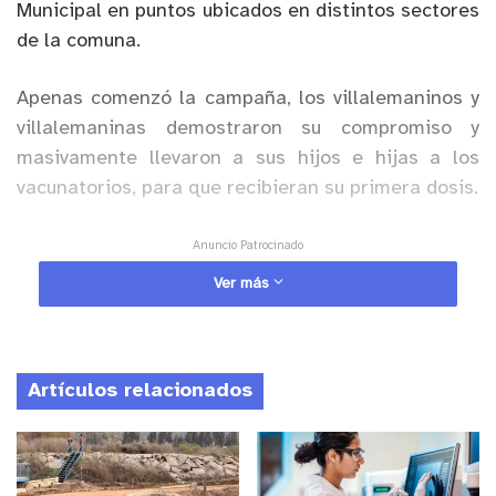
Municipal
en puntos
ubicados en distintos sectores
de la comuna.
Apenas comenzó la campaña, los
villalemaninos
y
villalemaninas
demostraron su compromiso y
masivamente llevaron a sus hijos e hijas
a los
vacunatorios
,
para
que recibieran su primera dosis.
Anuncio Patrocinado
Según
la información emanada desde el Servicio
Ver más
de Salud Viña del Mar-Quillota, en tan solo una
semana, en Villa Alemana se ha vacunado a 3.774
niños y niñas de entre 6 y 11 años, lo que
Artículos relacionados
corresponde a un 33 por ciento de esta población
objetivo.
Esta
positiva
cifra fue destacada por
Alejandro