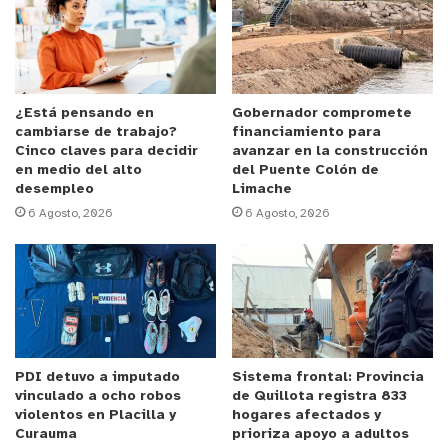
Anuncio Patrocinado
“Hemos recibido al alcalde de Cabildo con muchas
ideas, con mucha iniciativa, -quiero destacar eso- y
espero que podamos seguir trabajando en
conjunto, cuenten con nuestro apoyo, y yo les he
¿Está pensando en
Gobernador compromete
cambiarse de trabajo?
financiamiento para
pedido también a ellos que preparen, o que me
Cinco claves para decidir
avanzar en la construcción
presenten, elementos por escrit
o. M
e han
en medio del alto
del Puente Colón de
desempleo
Limache
entregado una carpeta que vamos a estudiar para
6 Agosto, 2026
6 Agosto, 2026
buscar una solución
,
sobre tod
o,
a esta Clínica
Móvil
que sería lo primero en lo que podríamos
avanzar”
, señaló la máxima autoridad de Salud.
Actualmente
,
Cabildo cuenta con cuatro postas
rurales que cubren 20 localidades de la comuna,
PDI detuvo a imputado
Sistema frontal: Provincia
situación muy compleja que ha significado
vinculado a ocho robos
de Quillota registra 833
problemas en el acceso y atención de salud
, sobre
violentos en Placilla y
hogares afectados y
Curauma
prioriza apoyo a adultos
todo, de vecinos y vecinas de sectores más