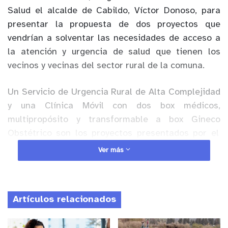
Salud el alcalde de Cabildo, Víctor Donoso, para
presentar la propuesta de dos proyectos
que
vendrían a solventar las necesidades de acceso
a
la atención y urgencia de
salud que tienen los
vecinos y vecinas del sector rural de la comuna.
Un Servicio de Urgencia Rural de Alta Complejidad
y una Clínica Móvil con dos box médicos,
multipropósito y transformable a box
Gineco
Obstétrico son los proyectos presentados por el
alcalde en una carpeta que contenía los
Ver más
antecedentes y la solicitud formal, la cual fue
recibida y firmada por el ministro de Salud,
Enrique Paris, como sello del compromiso de apoyo
Artículos relacionados
que acogió con el Municipio de Cabildo.