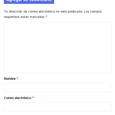
Agregar un comentario
Tu dirección de correo electrónico no será publicada.
Los campos
requeridos están marcados
*
C
o
m
e
n
t
a
Nombre
*
r
i
o
Correo electrónico
*
*