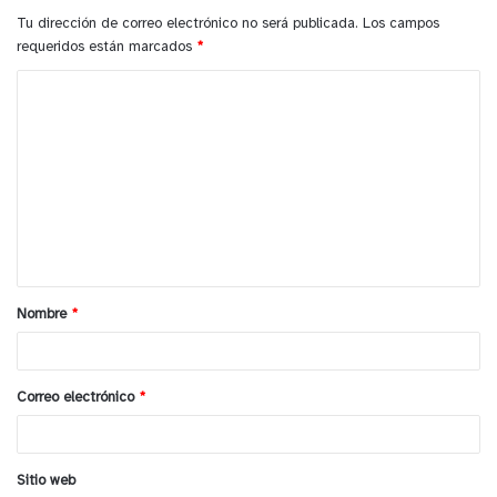
Tu dirección de correo electrónico no será publicada.
Los campos
requeridos están marcados
*
C
o
m
e
n
t
a
Nombre
*
r
i
o
Correo electrónico
*
*
Sitio web