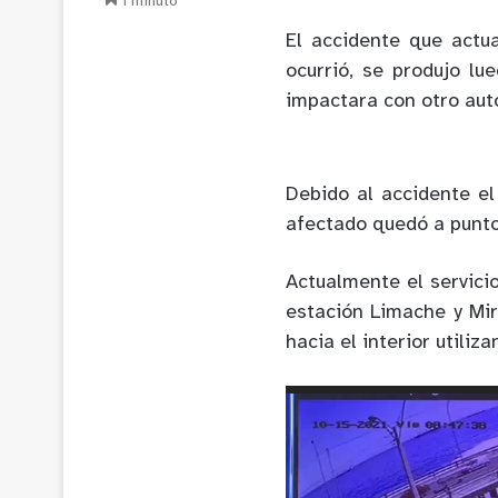
1 minuto
El accidente que actu
ocurrió, se produjo lu
impactara con otro auto
Debido al accidente el
afectado quedó a punto
Actualmente el servici
estación Limache y Mir
hacia el interior utiliz
Reproductor
de
Video