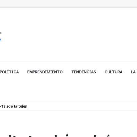
POLÍTICA
EMPRENDIMIENTO
TENDENCIAS
CULTURA
LA
fortalece la telemedicina para acercar especialistas a hospitales de Quillota y