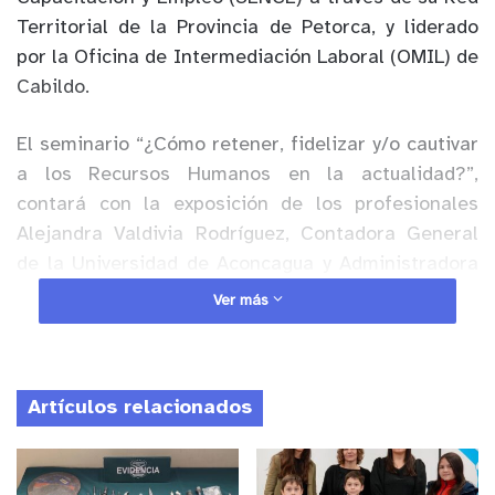
Territorial de la
Provincia de
Petorca
,
y liderado
por la Oficina de Intermediación Laboral (OMIL) de
Cabildo.
El seminario “
¿Cómo retener, fidelizar y/o cautivar
a los R
ecursos
H
umanos
en la actualidad?”
,
contará con la exposición de los profesionales
Alejandra Valdivia Rodríguez, Contadora General
de la Universidad de Aconcagua y Administradora
en la empresa agrícola La Loica, y Francisco
Ver más
Beorlegui
Vicente, Ingeniero en Administración de
Empresas, quienes entregarán herramientas y
elementos esenciales para que las empresas de la
Artículos relacionados
provincia de
Petorca
tengan un mayor compromiso
por parte de sus empleados y logren una tasa más
alta de fidelización.