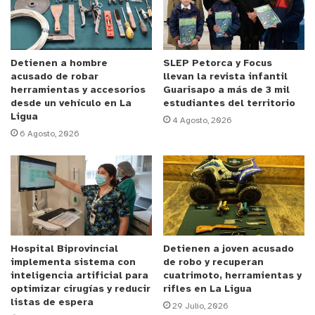
Anuncio Patrocinado
Así lo comentó el orientador laboral de la
Omil
de
Cabildo, Mauricio Vicente, quien
actuará como
Detienen a hombre
SLEP Petorca y Focus
acusado de robar
llevan la revista infantil
moderador del seminario.
“
Con estos dos
herramientas y accesorios
Guarisapo a más de 3 mil
profesionales podríamos conocer las experiencias
desde un vehículo en La
estudiantes del territorio
Ligua
que ellos han tenido a través de la gestión de
4 Agosto, 2026
6 Agosto, 2026
Recursos Humanos
,
y los favorables resultados que
ellos han obtenido”
, expresó.
A su vez, el profesional extendió la invitación para
que toda la comunidad participe de este
seminario, el cual se realizará a las 10:00 horas
Hospital Biprovincial
Detienen a joven acusado
mediante la plataforma
Meet
. “¿Cómo pueden
implementa sistema con
de robo y recuperan
participar? De forma muy sencilla, enviándonos un
inteligencia artificial para
cuatrimoto, herramientas y
optimizar cirugías y reducir
rifles en La Ligua
correo electrónico a
omilcabildo@gmail.com
. De
listas de espera
29 Julio, 2026
esta forma, nosotros le enviaremos un link ya que