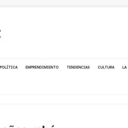
POLÍTICA
EMPRENDIMIENTO
TENDENCIAS
CULTURA
LA
biarse de trabajo? Cinco claves para decidir en medio del alto desempleo