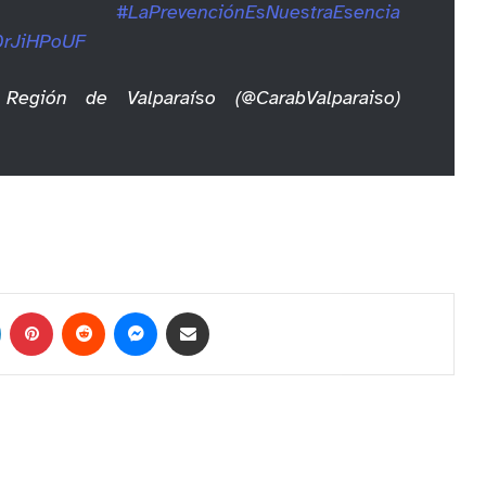
adas.
#LaPrevenciónEsNuestraEsencia
a0rJiHPoUF
Región de Valparaíso (@CarabValparaiso)