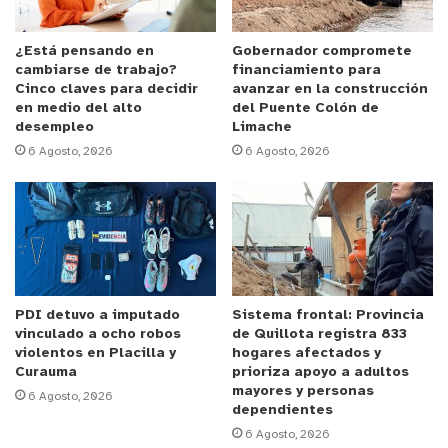
seguridad correspondiente, que las mujeres y
personas en general puedan transitar de manera
¿Está pensando en
Gobernador compromete
cambiarse de trabajo?
financiamiento para
segura, evitar los focos de violencia y delincuencia,
Cinco claves para decidir
avanzar en la construcción
pero con una mirada integral
,
que viene de la
en medio del alto
del Puente Colón de
desempleo
Limache
mano de este equipo multidisciplinario, para no
6 Agosto, 2026
6 Agosto, 2026
intervenir de manera aislada
. Antes se intervenían
solamente luminarias, sin considerar otras
perspectivas,
hoy juntamos todas las visiones para
lograr
una política pública integral”,
agregó
la jefa
comunal.
PDI detuvo a imputado
Sistema frontal: Provincia
“De día es seguro, pero de noche es peligroso”, “es
vinculado a ocho robos
de Quillota registra 833
un peligro, gracias a dios a
mí
no me han asaltado,
violentos en Placilla y
hogares afectados y
Curauma
prioriza apoyo a adultos
pero
han
habido muchos asaltos”, relatan vecinos y
mayores y personas
6 Agosto, 2026
vecinas
, adultos mayores,
que diariamente
dependientes
transitan por el paso bajo nivel Condell.
6 Agosto, 2026