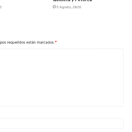
Quillota y Petorca
6
5 Agosto, 2026
pos requeridos están marcados
*