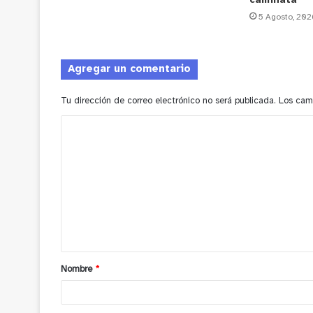
caminata
5 Agosto, 202
Agregar un comentario
Tu dirección de correo electrónico no será publicada.
Los cam
C
o
m
e
n
t
a
Nombre
*
r
i