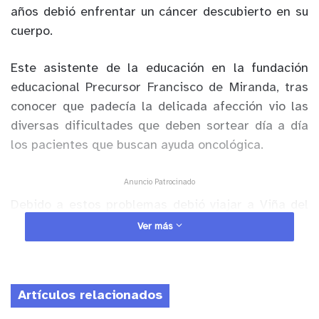
años debió enfrentar un cáncer descubierto en su
cuerpo.
Este asistente de la educación en la fundación
educacional Precursor Francisco de Miranda, tras
conocer que padecía la delicada afección vio las
diversas dificultades que deben sortear día a día
los pacientes que buscan ayuda oncológica.
Anuncio Patrocinado
Debido a estos problemas debió viajar a Viña del
Mar para atenderse, sin embargo, se dio cuenta
Ver más
que muchas personas no tenían la misma
oportunidad.
Artículos relacionados
Esta situación lo armó de valor y con apoyo del