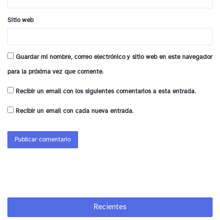
de la compleja situación que nos tocó vivir desde
Sitio web
el aspecto físico y la salud mental y emocional de
nuestras beneficiarias”.
Guardar mi nombre, correo electrónico y sitio web en este navegador
A nivel anual fueron más de 10,000 las personas
para la próxima vez que comente.
que participaron de los talleres y eventos, tanto de
forma online como presencial.
Recibir un email con los siguientes comentarios a esta entrada.
Recibir un email con cada nueva entrada.
Recientes