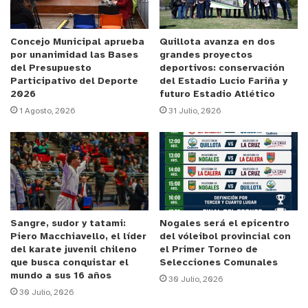
profesoras del team IND: Maria Carolina Vargas,
Javiera Villarroel y Camila Olivares, y también se
presentaron los profesores de talleres de zumba:
Concejo Municipal aprueba
Quillota avanza en dos
por unanimidad las Bases
grandes proyectos
Edgar Gamboa, Oscar Godoy y Brian Serey.
del Presupuesto
deportivos: conservación
Participativo del Deporte
del Estadio Lucio Fariña y
2026
futuro Estadio Atlético
Anuncio Patrocinado
1 Agosto, 2026
31 Julio, 2026
Durante el presente año el programa DPS ejecutó
492 actividades entre lo online y presencial, a
medida que las comunas fueron avanzando de
fase. A eso se sumaron 23 eventos en distintas
comunas de la región.
Sangre, sudor y tatami:
Nogales será el epicentro
DPS contempló talleres para adultos mayores,
Piero Macchiavello, el líder
del vóleibol provincial con
jóvenes, mujeres, pueblos originarios, personas en
del karate juvenil chileno
el Primer Torneo de
que busca conquistar el
Selecciones Comunales
situación de discapacidad y privadas de libertad.
mundo a sus 16 años
30 Julio, 2026
Todos los talleres son gratuitos e incluyen el pago
30 Julio, 2026
del recurso humano y la implementación. Los