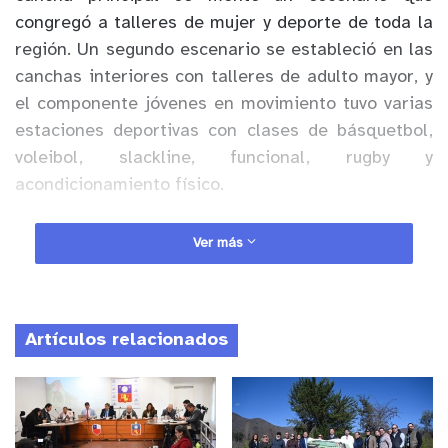
congregó a talleres de mujer y deporte de toda la
región. Un segundo escenario se estableció en las
canchas interiores con talleres de adulto mayor, y
el componente jóvenes en movimiento tuvo varias
estaciones deportivas con clases de básquetbol,
voleibol, slackline, funcional, rugby y
acondicionamiento físico.
El evento principal contó con la presencia de la
Ver más
destacada instructora de fitness Mariela Román,
que presentó su programa 29 minutos y luego el
bailarín Fabrizio Vasconcellos hizo estallar a las
Artículos relacionados
más de 600 personas que llegaron al evento, con
las canciones más emblemáticas de la época de
oro del Axe en nuestro país. En ambas
presentaciones fueron acompañados por las