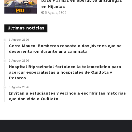
base y armas en operativo antidrogas
en Hijuelas
5 Agosto, 2026
Ultimas noticias
5 Agosto, 2026
Cerro Mauco: Bomberos rescata a dos jóvenes que se
desorientaron durante una caminata
5 Agosto, 2026
Hospital Biprovincial fortalece la telemedicina para
acercar especialistas a hospitales de Quillota y
Petorca
5 Agosto, 2026
y tú, ¿qué opinas?
Invitan a estudiantes y vecinos a escribir las historias
que dan vida a Quillota