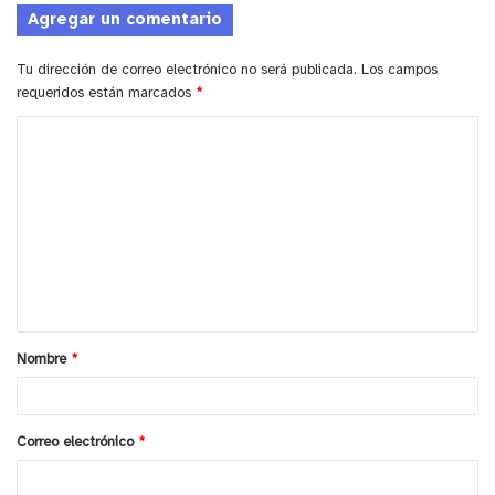
Agregar un comentario
Tu dirección de correo electrónico no será publicada.
Los campos
requeridos están marcados
*
C
o
m
e
n
t
a
Nombre
*
r
i
o
Correo electrónico
*
*