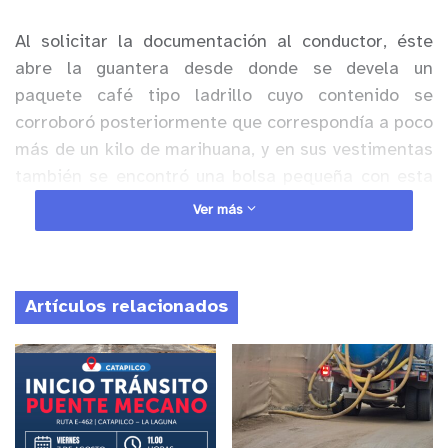
Al solicitar la documentación al conductor, éste
abre la guantera desde donde se devela un
paquete café tipo ladrillo cuyo contenido se
corroboró posteriormente que correspondía a poco
más de un kilo de marihuana, y en sus vestimentas
también se encontró una bolsa pequeña con esta
sustancia ilícita.
Ver más
Anuncio Patrocinado
Ante esto, el sujeto fue detenido bajo la ley 20 mil
Artículos relacionados
de drogas y puesto a disposición de Ministerio
Público.
Reproductor
de
Video