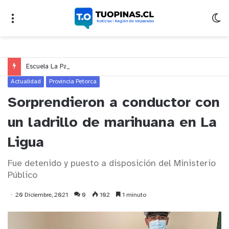
Escuela La Palma lleva la lectura al cine con cortometraje inspirado en leyenda de Quillota
Actualidad
Provincia Petorca
Sorprendieron a conductor con
un ladrillo de marihuana en La
Ligua
Fue detenido y puesto a disposición del Ministerio
Público
20 Diciembre, 2021
0
102
1 minuto