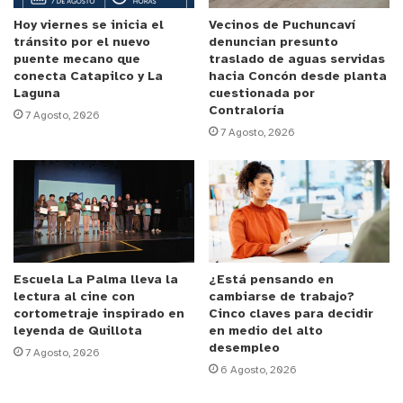
Hoy viernes se inicia el
Vecinos de Puchuncaví
tránsito por el nuevo
denuncian presunto
puente mecano que
traslado de aguas servidas
conecta Catapilco y La
hacia Concón desde planta
Laguna
cuestionada por
Contraloría
7 Agosto, 2026
7 Agosto, 2026
00:00
00:55
Reproductor
de
Video
Escuela La Palma lleva la
¿Está pensando en
lectura al cine con
cambiarse de trabajo?
cortometraje inspirado en
Cinco claves para decidir
leyenda de Quillota
en medio del alto
desempleo
00:00
00:09
7 Agosto, 2026
6 Agosto, 2026