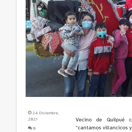
24 Diciembre,
2021
Vecino de Quilpué c
“cantamos villancicos 
0