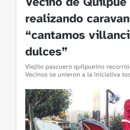
Vecino de Quilpué
realizando carava
“cantamos villanc
dulces”
Viejito pascuero quilpueíno recorrió
Vecinos se unieron a la iniciativa t