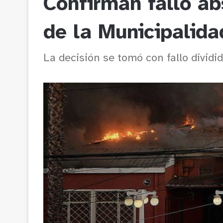
Confirman fallo ab
de la Municipalida
La decisión se tomó con fallo dividid