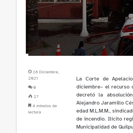
28 Diciembre,
2021
La Corte de Apelaci
diciembre– el recurso 
0
decretó la absolució
27
Alejandro Jaramillo Cé
4 minutos de
edad M.L.M.M., sindicad
lectura
de incendio. Ilícito re
Municipalidad de Quilpu