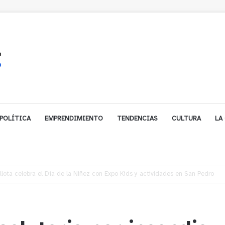
POLÍTICA
EMPRENDIMIENTO
TENDENCIAS
CULTURA
LA
ales impulsa inversión de más de $125 millones para mejorar el sector El Pol