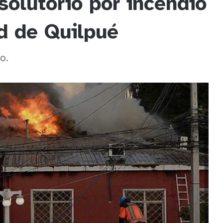
solutorio por incendio
d de Quilpué
o.