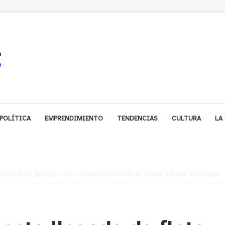
POLÍTICA
EMPRENDIMIENTO
TENDENCIAS
CULTURA
LA
e financiamiento para avanzar en la construcción del Puente Colón de Lim