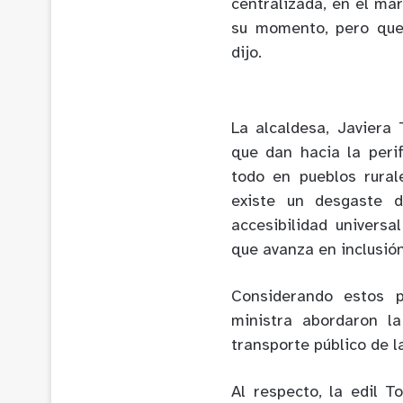
centralizada
,
en el mar
su momento, pero que 
dijo
.
La alcaldesa, Javiera
que dan hacia la perif
todo en pueblos rural
existe un
d
esgaste d
accesibilidad universal
que avanza en inclusió
Considerando estos p
ministra abordaron la 
transporte
público
de l
Al respecto, la
edil T