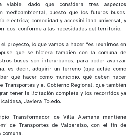
a viable
,
dado que considera tres
aspectos
ón medioambiental
, puesto que los futuros buses
ía eléctrica
;
comodidad
y accesibilidad universal
,
y
orridos
,
conforme a
las necesidades
del territorio
.
 el proyecto
,
lo que vamos a hacer “es reunirnos en
opuse
que se hiciera también con la comuna de
tros buses son interurbanos, para poder avanzar
na, es decir
,
adquirir un terreno
(que actúe como
aber qué hacer como municipio
, qué deben hacer
de Transporte
s y el
Gobierno Regional
, que
también
rar tener la licitación completa y los recorridos ya
 alcaldesa, Javiera Toledo.
cipio Transformador de Villa Alemana mantiene
emi de Transportes de Valparaíso
,
con el fin de
la comuna
.