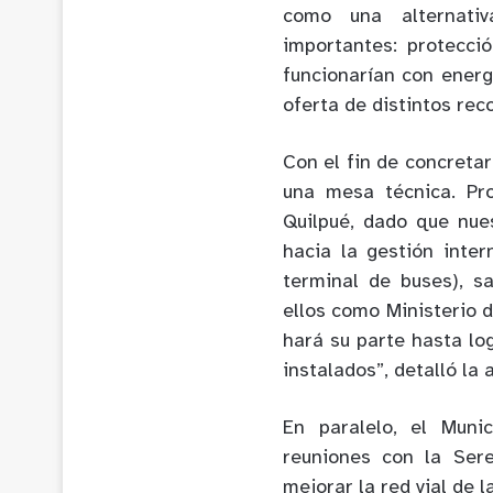
como una alternativ
importantes:
protecci
funcionarían con
energ
oferta de
distintos rec
Con el fin de concretar
una mesa técnica
. Pr
Quilpué
,
dado que nues
hacia la gestión inter
terminal de buses
)
, s
ellos como Ministerio 
hará
su parte hasta log
instalados”
, detalló la
En paralelo, el Muni
reuniones con la Ser
mejorar la red vial de 