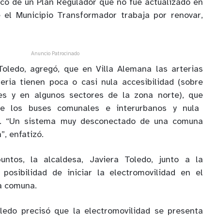
co de un Plan Regulador que no fue actualizado en
el Municipio Transformador trabaja por renovar
,
Anuncio Patrocinado
 Toledo,
agregó,
que
en Villa Alemana
las arterias
eria tienen poca o casi nula accesibilidad
(
sobre
es y en algunos sectores de la zona norte
), que
e los buses comunales e interurbanos y nula
.
“Un sistema muy desconectado de una comuna
n
”, enfatizó.
untos
,
la alcaldesa, Javiera Toledo, junto a la
posibilidad de iniciar la electromovilidad
en el
a
comuna.
oledo
precisó
que la electromovilidad se presenta