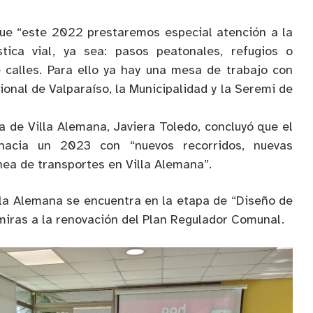
que
“
e
ste 2022 prestaremos especial atención a la
stica vial, ya sea
:
pasos peatonales, refugios o
 calles
. Para
ello
ya hay
una mesa de trabajo con
onal de Valparaíso, la Municipalidad y la
Seremi de
a de Villa Alemana, Javiera Toledo, concluyó que el
r hacia un 2023 con
“
nuevos recorrido
s
, nuevas
nea de tra
nsportes
en Villa Alemana
”.
lla Alemana se encuentra en la etapa de “
Diseño de
 miras a la renovación del Plan Regulador Comunal.