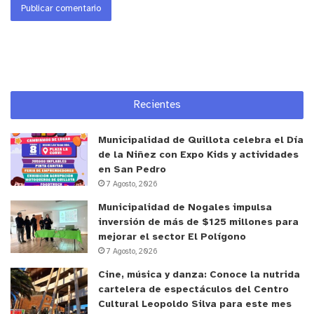
cuanto a su aporte en servicios tales como la
polinización, control biológico y fijación de
nutrientes mediada por microorganismos de suelo,
y cómo estos servicios pueden otorgar
características particulares a la producción
Recientes
agrícola”.
Municipalidad de Quillota celebra el Día
SISTEMA
de la Niñez con Expo Kids y actividades
en San Pedro
Para llevar a cabo la recolección de datos, en cada
7 Agosto, 2026
huerto se definieron tres transectos de 300
Municipalidad de Nogales impulsa
metros lineales y los puntos de observación se
inversión de más de $125 millones para
mejorar el sector El Polígono
realizaron a distancias predefinidas. Además se
7 Agosto, 2026
estableció un trayecto control, el que colinda con
Cine, música y danza: Conoce la nutrida
otro cultivo o un camino; y, dos trayectos que
cartelera de espectáculos del Centro
colindan con una zona de hábitat de vegetación
Cultural Leopoldo Silva para este mes