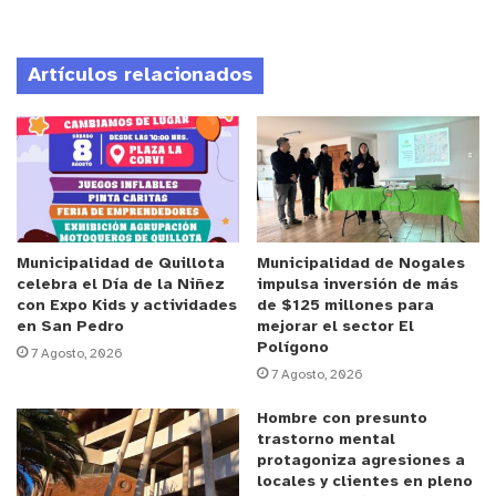
región de Valparaíso”, ejecutado por INIA La Cruz y
que cuenta con el apoyo de la Fundación para la
Artículos relacionados
Innovación Agraria (FIA).
Anuncio Patrocinado
“En un contexto de déficit en la oferta de
colmenas durante el período de polinización de
especies frutales, el potencial de manejar
servicios ecosistémicos por parte de insectos
Municipalidad de Quillota
Municipalidad de Nogales
celebra el Día de la Niñez
impulsa inversión de más
silvestres que cohabitan en los huertos asociadas
con Expo Kids y actividades
de $125 millones para
a zonas de especies botánicas nativas, es una
en San Pedro
mejorar el sector El
Polígono
tremenda oportunidad para mejorar el rendimiento
7 Agosto, 2026
7 Agosto, 2026
de los paltos en nuestro país y por lo tanto, el
promover la presencia de estos polinizadores va
Hombre con presunto
trastorno mental
en línea hacia una agricultura más sostenible y
protagoniza agresiones a
beneficiosa para la biodiversidad”, señala la
locales y clientes en pleno