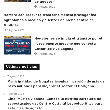
silvestre.
de agosto
7 Agosto, 2026
Aquí, se estudió la abundancia y diversidad de
Hombre con presunto trastorno mental protagoniza
polinizadores a diferentes distancias del borde,
agresiones a locales y clientes en pleno centro de
Quillota
esto es, a los 50, 100, 200 y 300 metros del borde
7 Agosto, 2026
o cero metros. “Las observaciones consistieron en
Hoy viernes se inicia el tránsito por el
evaluar en un área definida durante cinco minutos
nuevo puente mecano que conecta
la diversidad de insectos polinizadores que visitan
Catapilco y La Laguna
la flor del palto a lo largo de cada transecto”. El
7 Agosto, 2026
borde es el lugar donde dos ecosistemas se
encuentran, es decir, son zonas de contacto entre
Ultimas noticias
dos áreas estructuralmente distintas: en este
7 Agosto, 2026
caso, un huerto de palto y la vegetación silvestre
Municipalidad de Nogales impulsa inversión de más de
aledaña. “Si se maneja el hábitat natural de los
$125 millones para mejorar el sector El Polígono
polinizadores silvestres, aumentando su
7 Agosto, 2026
Cine, música y danza: Conoce la nutrida cartelera de
disponibilidad dentro de ambientes agrícolas o en
espectáculos del Centro Cultural Leopoldo Silva para
sus bordes, se puede favorecer su presencia”.
este mes de agosto