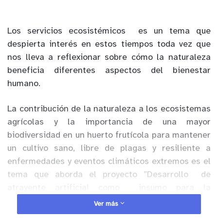
Los servicios ecosistémicos es un tema que
despierta interés en estos tiempos toda vez que
nos lleva a reflexionar sobre cómo la naturaleza
beneficia diferentes aspectos del bienestar
humano.
La contribución de la naturaleza a los ecosistemas
agrícolas y la importancia de una mayor
biodiversidad en un huerto frutícola para mantener
un cultivo sano, libre de plagas y resiliente a
enfermedades y eventos climáticos extremos es el
tema que aborda el proyecto ”Desarrollo de
atrayente artificial como insumo para la
implementación de estrategia de manejo de la
Ver más
polinización en huertos de palto var. Hass de la