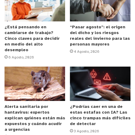
celebró el cumpleaños de sus perros
con un pastel en Colombia.
¿Está pensando en
“Pasar agosto”: el origen
Las imágenes valen más que mil
cambiarse de trabajo?
del dicho y los riesgos
palabras.
#DELPY
Cinco claves para decidir
reales del invierno para las
en medio del alto
personas mayores
pic.twitter.com/u9ea8hnS8D
desempleo
4 Agosto, 2026
6 Agosto, 2026
— DELPY
(@delpynews)
January
9, 2022
A Radio Caracol contó que su familia es “la Nena”,
una perrita que lo acompaña desde hace 10 años y
Alerta sanitaria por
¿Podrías caer en una de
“Shaggy”, al que conoció hace 4. Dos perritos a los
hantavirus: expertos
estas estafas con IA? Las
que decidió celebrar hace una semana.
“Merecían
explican quiénes están más
cinco trampas más difíciles
expuestos y cuándo acudir
de detectar
algo bonito, algo bacano. Para mí es muy
a urgencias
3 Agosto, 2026
importante que me acompañen; así no hablen,