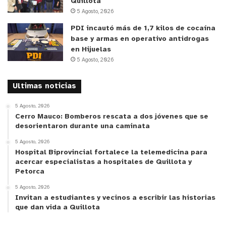
Quillota
hemos sufrido algo, lo que pasa es que no ha sido
5 Agosto, 2026
diagnosticado”,
concluyó el psicólogo de la
PDI incautó más de 1,7 kilos de cocaína
Universidad de Playa Ancha.
base y armas en operativo antidrogas
en Hijuelas
y tú, ¿qué opinas?
5 Agosto, 2026
Ultimas noticias
5 Agosto, 2026
Cerro Mauco: Bomberos rescata a dos jóvenes que se
desorientaron durante una caminata
5 Agosto, 2026
Hospital Biprovincial fortalece la telemedicina para
acercar especialistas a hospitales de Quillota y
Petorca
5 Agosto, 2026
Invitan a estudiantes y vecinos a escribir las historias
que dan vida a Quillota