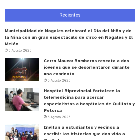
considera normal. Esto -dice Araya-
implica
actitudes y conductas negativas que dañan y que
Recientes
se vinculan a la discriminación, asociándose a
al
gunos de los efectos nocivos del estigma
Municipalidad de Nogales celebrará el Día del Niño y de
comprenden, tales como:
f
alta de comprensión por
la Niña con un gran espectáculo de circo en Nogales y El
Melón
parte de
familiares, amigos, compañeros de
5 Agosto, 2026
trabajo u otras personas;
m
enos oportunidades
Cerro Mauco: Bomberos rescata a dos
laborales, o para participar en actividades
jóvenes que se desorientaron durante
escolares o sociales;
y, en algunos casos
una caminata
hostigamiento, violencia física o acoso.
5 Agosto, 2026
“El problema con la estigmatización es que genera
Hospital Biprovincial fortalece la
autoestigmatización. Es decir, las personas que lo
telemedicina para acercar
especialistas a hospitales de Quillota y
padecen también se discriminan así mismos, se
Petorca
siente diferentes, se sienten rechazados… Hay que
5 Agosto, 2026
preguntarse quiénes de nosotros no ha tenido
Invitan a estudiantes y vecinos a
nunca un problema de salud mental o un
escribir las historias que dan vida a
padecimiento psíquico. Gran parte de las personas