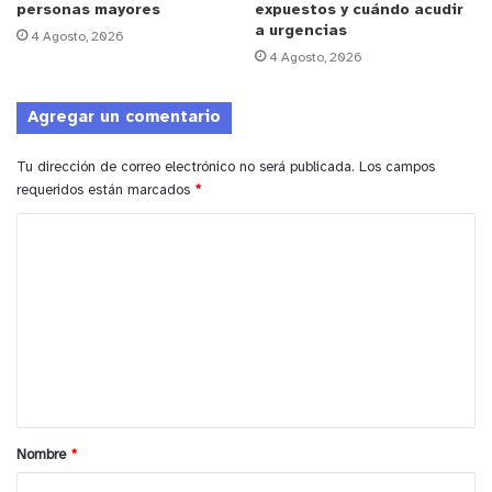
personas mayores
expuestos y cuándo acudir
sancionados y catalogados de anormales, porque
a urgencias
4 Agosto, 2026
vivimos en una sociedad y en una cultura muy
4 Agosto, 2026
funcionalista; por ello son mal llamados
‘
disfuncionales’
aquellas personas o familias que
Agregar un comentario
no cumplen con un criterio rígido”,
dijo el
académico.
Tu dirección de correo electrónico no será publicada.
Los campos
requeridos están marcados
*
C
o
m
e
n
t
a
Nombre
*
r