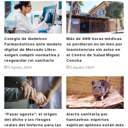
Si bien Juan Pablo Araya celebró esta nueva
normativa legal, advirtió que las enfermedades de
salud mental generan miedo y distancia en los
demás, producto de la ignorancia y desinformación
que existe en torno al tema.
Colegio de Químicos
Más de 400 horas médicas
Farmacéuticos ante modelo
se perdieron en un mes por
“El sufrimiento mental causa mucho miedo y está
digital de Mercado Libre:
inasistencias sin aviso en
revestido de mucha ignorancia, lo que genera en el
exigen cumplir normativa y
el Centro de Salud Miguel
resguardar rol sanitario
Concha
individuo una discriminación que es conocida como
5 Agosto, 2026
5 Agosto, 2026
estigma o estigmatización… Está dentro de la
cultura y es imposible entenderla fuera de ella,
porque tenemos una tendencia a que las cosas
funcionen, a que las personas estén preparadas
para que hagan lo que les corresponde, trabajar,
estudiar, pero en ciertos márgenes y de ciertas
“Pasar agosto”: el origen
Alerta sanitaria por
maneras. Quienes se apartan de ese orden
del dicho y los riesgos
hantavirus: expertos
establecido, de esa ‘
funcionalidad
’, son
reales del invierno para las
explican quiénes están más