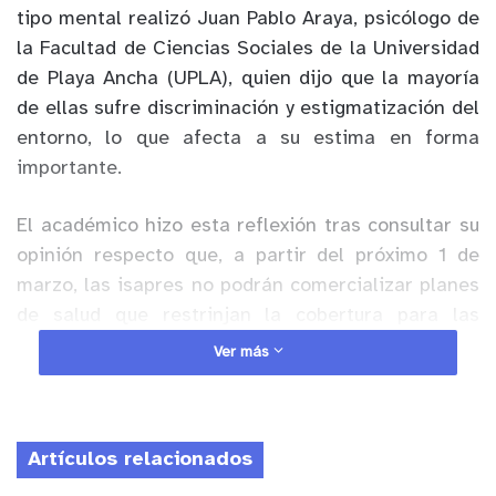
tipo mental realizó Juan Pablo Araya, psicólogo de
la Facultad de Ciencias Sociales de la Universidad
de Playa Ancha (UPLA), quien dijo que la mayoría
de ellas sufre discriminación y estigmatización del
entorno, lo que afecta a su estima en forma
importante.
El académico hizo esta reflexión tras consultar su
opinión respecto que, a partir del próximo 1 de
marzo, las isapres no podrán comercializar planes
de salud que restrinjan la cobertura para las
prestaciones de salud relacionadas con
Ver más
enfermedades mentales, discapacidades psíquicas
o salud mental.
Artículos relacionados
Anuncio Patrocinado