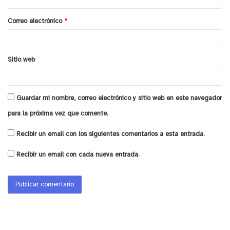
i
o
Correo electrónico
*
*
Sitio web
Agregó que este el estigma se produce cuando
Guardar mi nombre, correo electrónico y sitio web en este navegador
alguien ve a una persona de manera negativa por
para la próxima vez que comente.
alguna característica distintiva o por un rasgo
Recibir un email con los siguientes comentarios a esta entrada.
personal que se considera una desventaja.
Lamentablemente, las creencias y las actitudes
Recibir un email con cada nueva entrada.
negativas hacia las personas que tienen alguna
afección de la salud mental son frecuentes y ello
se produce por la desinformación respecto a las
enfermedades de salud mental y al temor que
generan las conductas que salen de lo que se