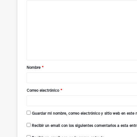
C
o
m
e
n
t
a
Nombre
*
r
i
o
Correo electrónico
*
*
Guardar mi nombre, correo electrónico y sitio web en este
Recibir un email con los siguientes comentarios a esta entr