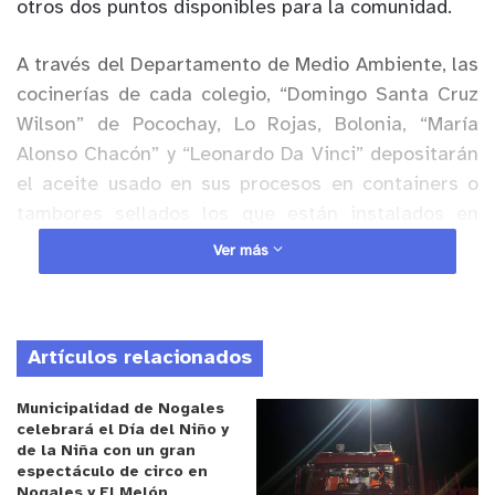
otros dos puntos disponibles para la comunidad.
A través del Departamento de Medio Ambiente, las
cocinerías de cada colegio, “Domingo Santa Cruz
Wilson” de Pocochay, Lo Rojas, Bolonia, “María
Alonso Chacón” y “Leonardo Da Vinci” depositarán
el aceite usado en sus procesos en containers o
tambores sellados los que están instalados en
cada establecimiento educacional.
Ver más
Anuncio Patrocinado
Paralelamente, la comunidad podrá hacerlo en el
Artículos relacionados
Centro Cultural en el paradero 18, frente al Santa
Isabel, y en el paradero 10, en el local comercial
Municipalidad de Nogales
“Tu Despensa”, el primer negocio de la comuna en
celebrará el Día del Niño y
de la Niña con un gran
aceptar ser partícipe de esta innovadora
espectáculo de circo en
propuesta local.
Nogales y El Melón