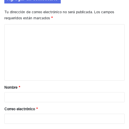
de reciclaje experta en disposición final de aceites
Tu dirección de correo electrónico no será publicada.
Los campos
vegetales usados en frituras que marca presencia
requeridos están marcados
*
en toda Latinoamérica.
C
y tú, ¿qué opinas?
o
m
e
n
t
a
Nombre
*
r
i
o
Correo electrónico
*
*